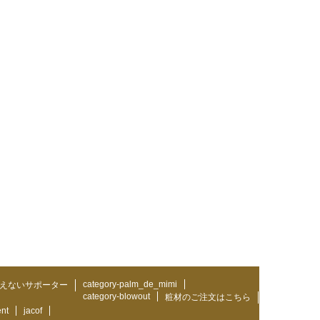
category-palm_de_mimi
えないサポーター
category-blowout
粧材のご注文はこちら
ent
jacof