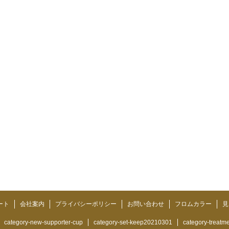
ート
会社案内
プライバシーポリシー
お問い合わせ
フロムカラー
見
category-new-supporter-cup
category-set-keep20210301
category-treatm