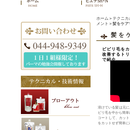
ホーム
＞
テクニカ
メント
＞髪をケア
髪を
ビビリ毛をカ
改善するトリ
で紹介
溶けている髪は元に戻
ビリ毛を中から簡単に
コートして、カット
をカットせず簡単に