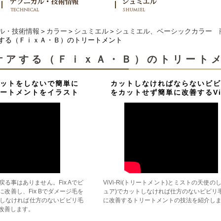
ル・技術情報
＞
カラー
＞
シュミエル
＞
シュミエル、ベーシックカラー 
する（ＦｉｘＡ・Ｂ）のトリートメント
ケアする（ＦｉｘＡ・Ｂ）のトリート
ットをしないで簡単に
カットしなければならないビビ
ートメントをイラスト
をカットせず簡単に改善するViV
る事はありません。Fix Aでビ
ViVi-Ri(トリートメント)とミストの天使の
改善し、Fix Bでダメージ毛を
ュア)でカットしなければ仕方のないビビリ
しなければ仕方のないビビリ毛
に改善するトリートメントの技法を紹介し
改善します。