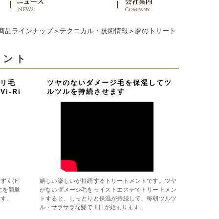
商品ラインナップ
＞
テクニカル・技術情報
＞
夢のトリート
メント
リ毛
ツヤのないダメージ毛を保湿してツ
i-Ri
ルツルを持続させます
しずく(ピ
嬉しい楽しいが持続するトリートメントです。ツヤ
毛を簡単
がないダメージ毛をモイストエステでトリートメン
ます。
トすると、しっとりと保温が持続して、毎朝ツルツ
ル・サラサラな髪で１日が始まります。