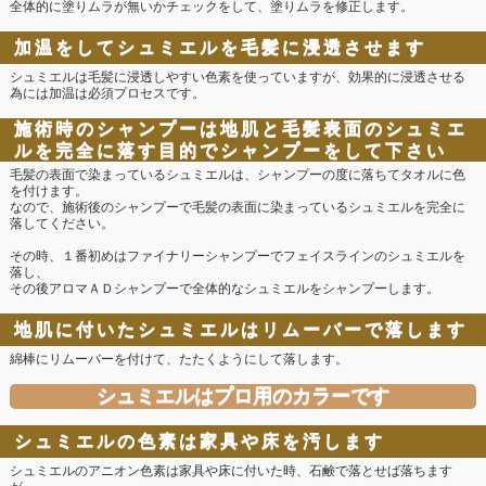
全体的に塗りムラが無いかチェックをして、塗りムラを修正します。
加温をしてシュミエルを毛髪に浸透させます
シュミエルは毛髪に浸透しやすい色素を使っていますが、効果的に浸透させる
為には加温は必須プロセスです。
施術時のシャンプーは地肌と毛髪表面のシュミエ
ルを完全に落す目的でシャンプーをして下さい
毛髪の表面で染まっているシュミエルは、シャンプーの度に落ちてタオルに色
を付けます。
なので、施術後のシャンプーで毛髪の表面に染まっているシュミエルを完全に
落してください。
その時、１番初めはファイナリーシャンプーでフェイスラインのシュミエルを
落し、
その後アロマＡＤシャンプーで全体的なシュミエルをシャンプーします。
地肌に付いたシュミエルはリムーバーで落します
綿棒にリムーバーを付けて、たたくようにして落します。
シュミエルはプロ用のカラーです
シュミエルの色素は家具や床を汚します
シュミエルのアニオン色素は家具や床に付いた時、石鹸で落とせば落ちます