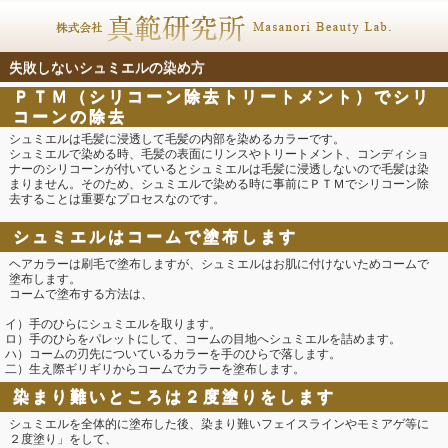
失敗しないシュミエルの染め方
ＰＴＭ（シリコーン除去トリートメント）でシリ
コーンの除去
シュミエルは毛髪に浸透して毛髪の内部を染めるカラーです。
シュミエルで染める時、毛髪の表面にリンスやトリートメント、コンディショ
ナーのシリコーンが付いているとシュミエルは毛髪に浸透しないので毛髪は染
まりません。そのため、シュミエルで染める時に事前にＰＴＭでシリコーン除
去することは重要なプロセスなのです。
シュミエルはコームで塗布します
ヘアカラーは刷毛で塗布しますが、シュミエルはお肌に付けないためコームで
塗布します。
コームで塗布する方法は、
イ）手のひらにシュミエルを取ります。
ロ）手のひらをパレットにして、コームの目地へシュミエルを詰めます。
ハ）コームの刃先についているカラーを手のひらで落します。
二）生え際ギリギリからコームでカラーを塗布します。
染まり難いところは２度塗りをします
シュミエルを全体的に塗布した後、染まり難いフェイスラインやモミアゲ等に
２度塗り」をして、