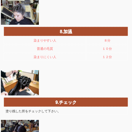
8.加温
染まりやすい人
８分
普通の毛質
１０分
染まりにくい人
１２分
9.チェック
塗り残した所をチェックして下さい。