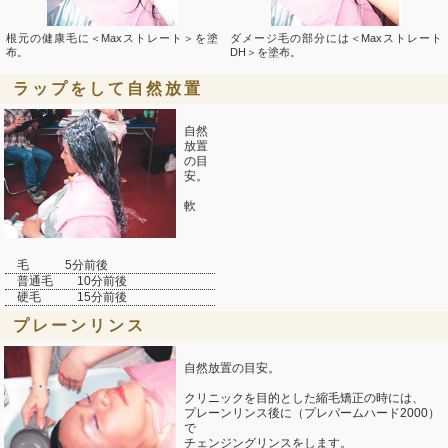
根元の健康毛に＜Maxストレート＞を塗
ダメージ毛の部分には＜Maxストレート
布。
DH＞を塗布。
ラップをして自然放置
自然
放置
の目
安。
軟
毛 5分前後
普通毛 10分前後
硬毛 15分前後
プレーンリンス
自然放置の目安。
クリニックを目的とした縮毛矯正の時には、
プレーンリンス後に（プレパームハード2000）
で
チェンジングリンスをします。