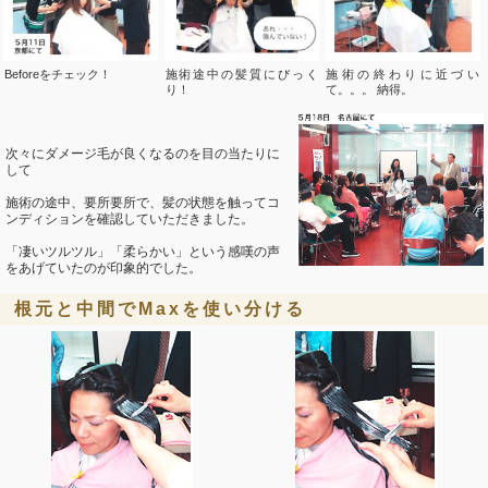
Beforeをチェック！
施術途中の髪質にびっく
施術の終わりに近づい
り！
て。。。 納得。
次々にダメージ毛が良くなるのを目の当たりに
して
施術の途中、要所要所で、髪の状態を触ってコ
ンディションを確認していただきました。
「凄いツルツル」「柔らかい」という感嘆の声
をあげていたのが印象的でした。
根元と中間でMaxを使い分ける