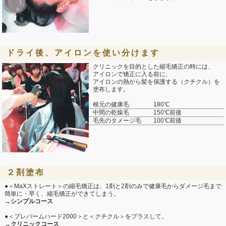
ドライ後、アイロンを使い分けます
クリニックを目的とした縮毛矯正の時には、
アイロンで矯正に入る前に、
アイロンの熱から髪を保護する（クチクル）を
塗布します。
根元の健康毛 180℃
中間の乾燥毛 150℃前後
毛先のタメージ毛 100℃前後
２剤塗布
●＜MaXストレート＞の縮毛矯正は、1剤と2剤のみで健康毛からダメージ毛まで
簡単に・早く、縮毛矯正ができてしまう。
→
シンプルコース
●＜プレパームハード2000＞と＜クチクル＞をプラスして。
→
クリニックコース