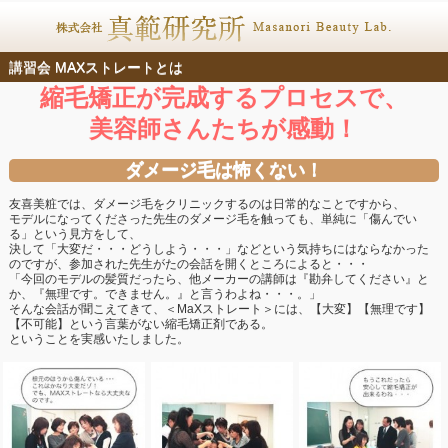
講習会 MAXストレートとは
縮毛矯正が完成するプロセスで、
美容師さんたちが感動！
ダメージ毛は怖くない！
友喜美粧では、ダメージ毛をクリニックするのは日常的なことですから、
モデルになってくださった先生のダメージ毛を触っても、単純に「傷んでい
る」という見方をして、
決して「大変だ・・・どうしよう・・・」などという気持ちにはならなかった
のですが、参加された先生がたの会話を開くところによると・・・
「今回のモデルの髪質だったら、他メーカーの講師は『勘弁してください』と
か、『無理です。できません。』と言うわよね・・・。」
そんな会話が聞こえてきて、＜MaXストレート＞には、【大変】【無理です】
【不可能】という言葉がない縮毛矯正剤である。
ということを実感いたしました。