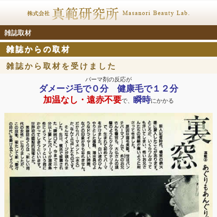
雑誌取材
雑誌からの取材
雑誌から取材を受けました
パーマ剤の反応が
ダメージ毛で０分 健康毛で１２分
加温なし・遠赤不要
瞬時
で、
にかかる