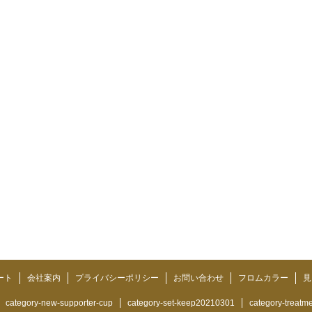
ート
会社案内
プライバシーポリシー
お問い合わせ
フロムカラー
見
category-new-supporter-cup
category-set-keep20210301
category-treatm