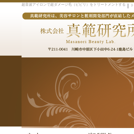
超音波アイロンで超ダメージ毛（ビビリ）をトリートメントする
｜
ト