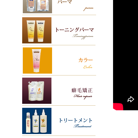
カット
超音波
ビビリ