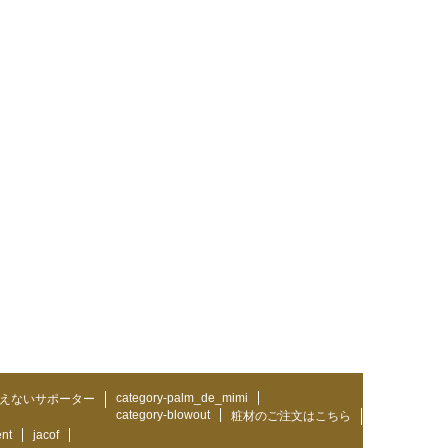
category-palm_de_mimi
えないサポーター
category-blowout
粧材のご注文はこちら
ent
jacof