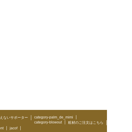
category-palm_de_mimi
えないサポーター
category-blowout
粧材のご注文はこちら
ent
jacof