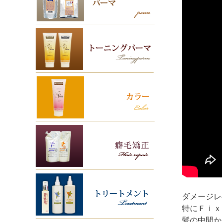
ダメージレ
特にＦｉｘ
髪の中間か