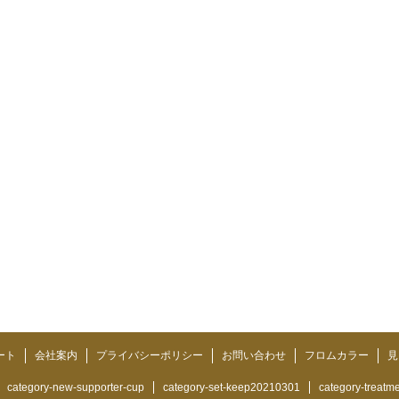
ート
会社案内
プライバシーポリシー
お問い合わせ
フロムカラー
見
category-new-supporter-cup
category-set-keep20210301
category-treatm