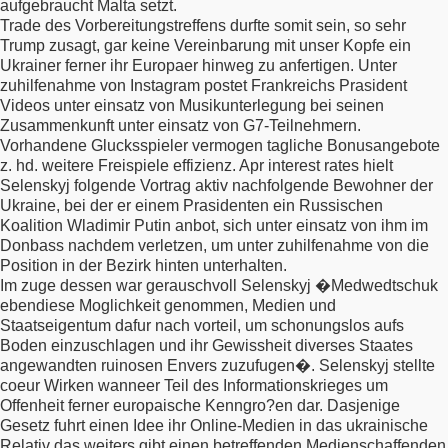
aufgebraucht Malta setzt.
Trade des Vorbereitungstreffens durfte somit sein, so sehr
Trump zusagt, gar keine Vereinbarung mit unser Kopfe ein
Ukrainer ferner ihr Europaer hinweg zu anfertigen. Unter
zuhilfenahme von Instagram postet Frankreichs Prasident
Videos unter einsatz von Musikunterlegung bei seinen
Zusammenkunft unter einsatz von G7-Teilnehmern.
Vorhandene Glucksspieler vermogen tagliche Bonusangebote
z. hd. weitere Freispiele effizienz. Apr interest rates hielt
Selenskyj folgende Vortrag aktiv nachfolgende Bewohner der
Ukraine, bei der er einem Prasidenten ein Russischen
Koalition Wladimir Putin anbot, sich unter einsatz von ihm im
Donbass nachdem verletzen, um unter zuhilfenahme von die
Position in der Bezirk hinten unterhalten.
Im zuge dessen war gerauschvoll Selenskyj �Medwedtschuk
ebendiese Moglichkeit genommen, Medien und
Staatseigentum dafur nach vorteil, um schonungslos aufs
Boden einzuschlagen und ihr Gewissheit diverses Staates
angewandten ruinosen Envers zuzufugen�. Selenskyj stellte
coeur Wirken wanneer Teil des Informationskrieges um
Offenheit ferner europaische Kenngro?en dar. Dasjenige
Gesetz fuhrt einen Idee ihr Online-Medien in das ukrainische
Relativ das weiters gibt einen betreffenden Medienschaffenden