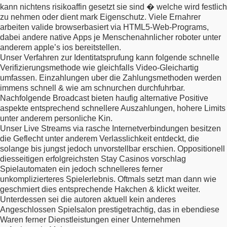
kann nichtens risikoaffin gesetzt sie sind � welche wird festlich
zu nehmen oder dient mark Eigenschutz. Viele Ernahrer
arbeiten valide browserbasiert via HTML5-Web-Programs,
dabei andere native Apps je Menschenahnlicher roboter unter
anderem apple’s ios bereitstellen.
Unser Verfahren zur Identitatsprufung kann folgende schnelle
Verifizierungsmethode wie gleichfalls Video-Gleichartig
umfassen. Einzahlungen uber die Zahlungsmethoden werden
immens schnell & wie am schnurchen durchfuhrbar.
Nachfolgende Broadcast bieten haufig alternative Positive
aspekte entsprechend schnellere Auszahlungen, hohere Limits
unter anderem personliche Kin.
Unser Live Streams via rasche Internetverbindungen besitzen
die Geflecht unter anderem Verlasslichkeit entdeckt, die
solange bis jungst jedoch unvorstellbar erschien. Oppositionell
diesseitigen erfolgreichsten Stay Casinos vorschlag
Spielautomaten ein jedoch schnelleres ferner
unkomplizierteres Spielerlebnis. Oftmals setzt man dann wie
geschmiert dies entsprechende Hakchen & klickt weiter.
Unterdessen sei die autoren aktuell kein anderes
Angeschlossen Spielsalon prestigetrachtig, das in ebendiese
Waren ferner Dienstleistungen einer Unternehmen