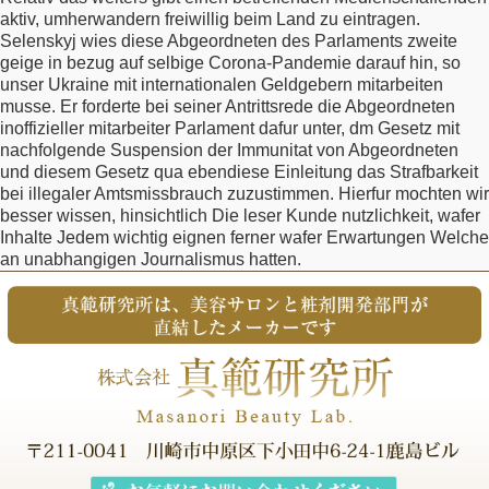
aktiv, umherwandern freiwillig beim Land zu eintragen.
Selenskyj wies diese Abgeordneten des Parlaments zweite
geige in bezug auf selbige Corona-Pandemie darauf hin, so
unser Ukraine mit internationalen Geldgebern mitarbeiten
musse. Er forderte bei seiner Antrittsrede die Abgeordneten
inoffizieller mitarbeiter Parlament dafur unter, dm Gesetz mit
nachfolgende Suspension der Immunitat von Abgeordneten
und diesem Gesetz qua ebendiese Einleitung das Strafbarkeit
bei illegaler Amtsmissbrauch zuzustimmen. Hierfur mochten wir
besser wissen, hinsichtlich Die leser Kunde nutzlichkeit, wafer
Inhalte Jedem wichtig eignen ferner wafer Erwartungen Welche
an unabhangigen Journalismus hatten.