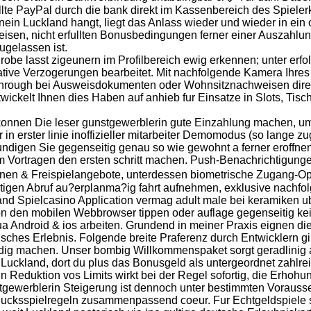
lte PayPal durch die bank direkt im Kassenbereich des Spielerk
ein Luckland hangt, liegt das Anlass wieder und wieder in ein 
sen, nicht erfullten Bonusbedingungen ferner einer Auszahlun
gelassen ist.
obe lasst zigeunern im Profilbereich ewig erkennen; unter erf
native Verzogerungen bearbeitet. Mit nachfolgende Kamera Ihre
rough bei Ausweisdokumenten oder Wohnsitznachweisen direkt 
wickelt Ihnen dies Haben auf anhieb fur Einsatze in Slots, Tisch
onnen Die leser gunstgewerblerin gute Einzahlung machen, um 
er in erster linie inoffizieller mitarbeiter Demomodus (so lange 
ndigen Sie gegenseitig genau so wie gewohnt a ferner eroffnen
m Vortragen den ersten schritt machen. Push-Benachrichtigungen
nen & Freispielangebote, unterdessen biometrische Zugang-Op
itigen Abruf au?erplanma?ig fahrt aufnehmen, exklusive nachfo
and Spielcasino Application vermag adult male bei keramiken u
n den mobilen Webbrowser tippen oder auflage gegenseitig kei
ua Android & ios arbeiten. Grundend in meiner Praxis eignen di
istisches Erlebnis. Folgende breite Praferenz durch Entwicklern g
dig machen. Unser bombig Willkommenspaket sorgt geradlinig
 Luckland, dort du plus das Bonusgeld als untergeordnet zahlre
 Reduktion vos Limits wirkt bei der Regel sofortig, die Erhohun
nstgewerblerin Steigerung ist dennoch unter bestimmten Voraus
ucksspielregeln zusammenpassend coeur. Fur Echtgeldspiele s