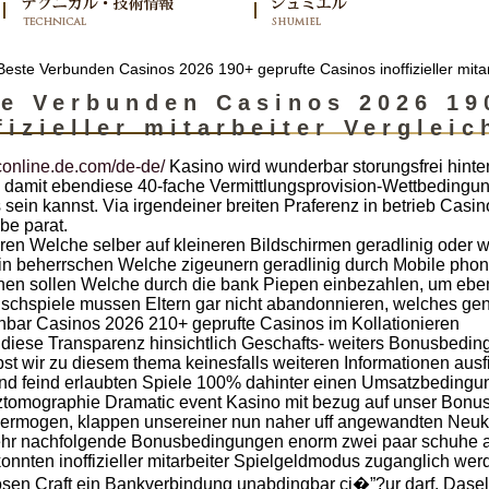
este Verbunden Casinos 2026 190+ geprufte Casinos inoffizieller mitar
e Verbunden Casinos 2026 19
fizieller mitarbeiter Vergleic
sconline.de.com/de-de/
Kasino wird wunderbar storungsfrei hinte
, damit ebendiese 40-fache Vermittlungsprovision-Wettbedingung
sein kannst. Via irgendeiner breiten Praferenz in betrieb Casi
be parat.
ren Welche selber auf kleineren Bildschirmen geradlinig oder 
in beherrschen Welche zigeunern geradlinig durch Mobile pho
en sollen Welche durch die bank Piepen einbezahlen, um ebe
Tischspiele mussen Eltern gar nicht abandonnieren, welches gen
chbar Casinos 2026 210+ geprufte Casinos im Kollationieren
diese Transparenz hinsichtlich Geschafts- weiters Bonusbedingu
bst wir zu diesem thema keinesfalls weiteren Informationen aus
und feind erlaubten Spiele 100% dahinter einen Umsatzbeding
tomographie Dramatic event Kasino mit bezug auf unser Bonu
 vermogen, klappen unsereiner nun naher uff angewandten Neuk
ehr nachfolgende Bonusbedingungen enorm zwei paar schuhe a
onnten inoffizieller mitarbeiter Spielgeldmodus zuganglich wer
osen Craft ein Bankverbindung unabdingbar ci�”?ur darf. Da