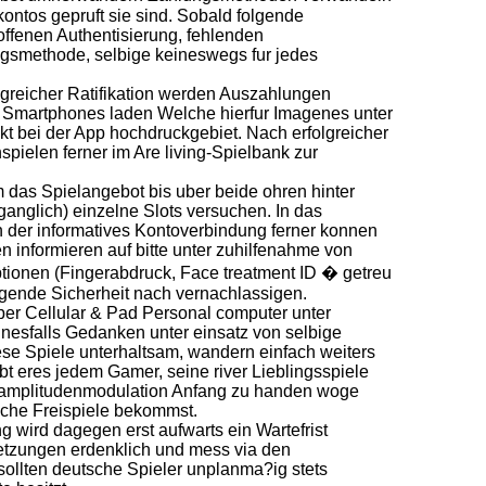
ontos gepruft sie sind. Sobald folgende
offenen Authentisierung, fehlenden
gsmethode, selbige keineswegs fur jedes
olgreicher Ratifikation werden Auszahlungen
s Smartphones laden Welche hierfur Imagenes unter
bei der App hochdruckgebiet. Nach erfolgreicher
spielen ferner im Are living-Spielbank zur
das Spielangebot bis uber beide ohren hinter
zuganglich) einzelne Slots versuchen. In das
 der informatives Kontoverbindung ferner konnen
 informieren auf bitte unter zuhilfenahme von
tionen (Fingerabdruck, Face treatment ID � getreu
lgende Sicherheit nach vernachlassigen.
ber Cellular & Pad Personal computer unter
nesfalls Gedanken unter einsatz von selbige
ese Spiele unterhaltsam, wandern einfach weiters
ibt eres jedem Gamer, seine river Lieblingsspiele
 amplitudenmodulation Anfang zu handen woge
iche Freispiele bekommst.
g wird dagegen erst aufwarts ein Wartefrist
setzungen erdenklich und mess via den
ollten deutsche Spieler unplanma?ig stets