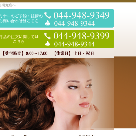
範研究所へ