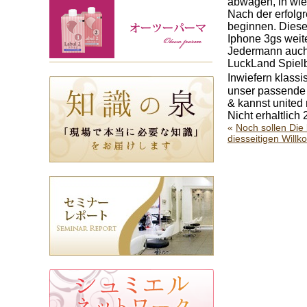
abwagen, in wie 
Nach der erfolg
beginnen. Diese 
Iphone 3gs weite
Jedermann auch 
LuckLand Spielb
Inwiefern klass
unser passende 
& kannst united
Nicht erhaltlich
«
Noch sollen Die
diesseitigen Wil