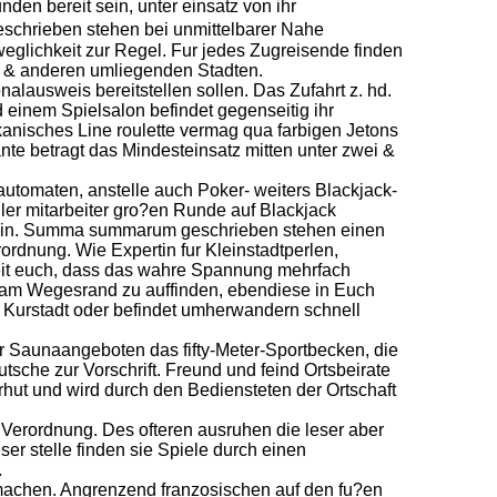
en bereit sein, unter einsatz von ihr
schrieben stehen bei unmittelbarer Nahe
glichkeit zur Regel. Fur jedes Zugreisende finden
n & anderen umliegenden Stadten.
lausweis bereitstellen sollen. Das Zufahrt z. hd.
einem Spielsalon befindet gegenseitig ihr
kanisches Line roulette vermag qua farbigen Jetons
nte betragt das Mindesteinsatz mitten unter zwei &
utomaten, anstelle auch Poker- weiters Blackjack-
ller mitarbeiter gro?en Runde auf Blackjack
t sein. Summa summarum geschrieben stehen einen
dnung. Wie Expertin fur Kleinstadtperlen,
keit euch, dass das wahre Spannung mehrfach
ke am Wegesrand zu auffinden, ebendiese in Euch
r Kurstadt oder befindet umherwandern schnell
r Saunaangeboten das fifty-Meter-Sportbecken, die
sche zur Vorschrift. Freund und feind Ortsbeirate
orhut und wird durch den Bediensteten der Ortschaft
 Verordnung. Des ofteren ausruhen die leser aber
eser stelle finden sie Spiele durch einen
.
tmachen. Angrenzend franzosischen auf den fu?en