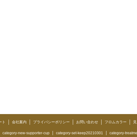
ート
会社案内
プライバシーポリシー
お問い合わせ
フロムカラー
見
category-new-supporter-cup
category-set-keep20210301
category-treatm