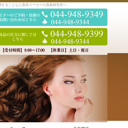
関することなら美容メーカーの真範研究所へ