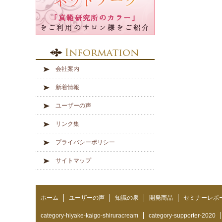
会社案内
新着情報
ユーザーの声
リンク集
プライバシーポリシー
サイトマップ
ホーム
ユーザーの声
知識の泉
開発商品
セミナーレポ
category-hiyake-kaigo-shiruracream
category-supporter-2020