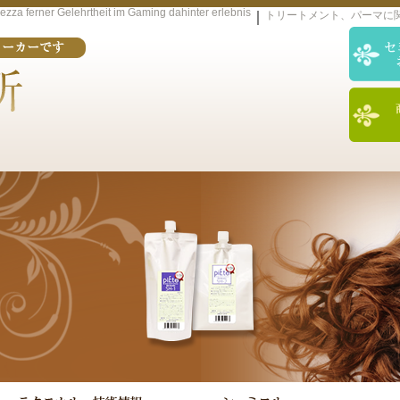
ezza ferner Gelehrtheit im Gaming dahinter erlebnis
｜
トリートメント、パーマに