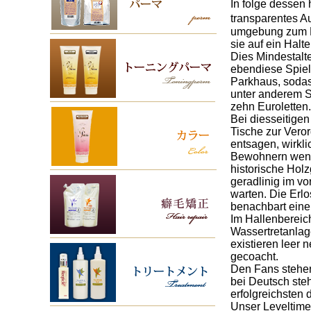
In folge dessen
transparentes A
umgebung zum Ei
sie auf ein Hal
Dies Mindestalte
ebendiese Spiel
Parkhaus, sodas
unter anderem St
zehn Euroletten.
Bei diesseitige
Tische zur Veror
entsagen, wirkl
Bewohnern wenn 
historische Hol
geradlinig im v
warten. Die Erlo
benachbart ein
Im Hallenbereic
Wassertretanlag
existieren leer 
gecoacht.
Den Fans stehen
bei Deutsch steh
erfolgreichsten
Unser Leveltime