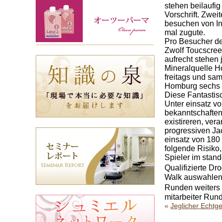
stehen beilaufig
Vorschrift. Zwe
besuchen von In
mal zugute.
Pro Besucher d
Zwolf Toucscree
aufrecht stehen 
Mineralquelle H
freitags und sa
Homburg sechs T
Diese Fantastis
Unter einsatz v
bekanntschaften
existireren, ver
progressiven Jac
einsatz von 180
folgende Risiko
Spieler im stand
Qualifizierte Dr
Walk auswahlen 
Runden weiters 
mitarbeiter Run
«
Jeglicher Echtg