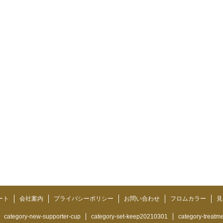
ート
会社案内
プライバシーポリシー
お問い合わせ
フロムカラー
見
category-new-supporter-cup
category-set-keep20210301
category-treatm