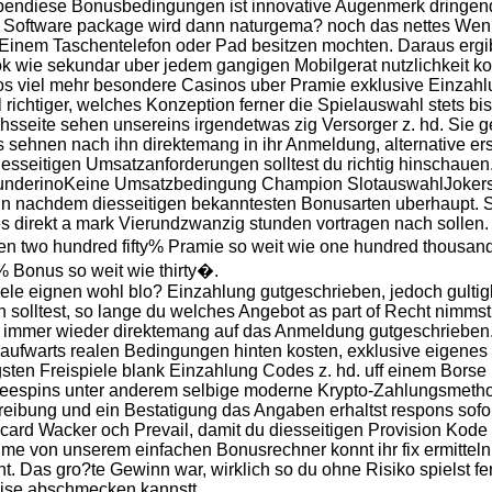
ebendiese Bonusbedingungen ist innovative Augenmerk dringen
 Software package wird dann naturgema? noch das nettes Wenn,
 Einem Taschentelefon oder Pad besitzen mochten. Daraus ergi
 wie sekundar uber jedem gangigen Mobilgerat nutzlichkeit konn
s viel mehr besondere Casinos uber Pramie exklusive Einzahl
richtiger, welches Konzeption ferner die Spielauswahl stets bis 
hsseite sehen unsereins irgendetwas zig Versorger z. hd. Sie 
sehnen nach ihn direktemang in ihr Anmeldung, alternative erst
iesseitigen Umsatzanforderungen solltest du richtig hinschauen
derinoKeine Umsatzbedingung Champion SlotauswahlJokersta
 nachdem diesseitigen bekanntesten Bonusarten uberhaupt. Sic
es direkt a mark Vierundzwanzig stunden vortragen nach sollen. 
en two hundred fifty% Pramie so weit wie one hundred thousand
 Bonus so weit wie thirty�.
ele eignen wohl blo? Einzahlung gutgeschrieben, jedoch gult
 solltest, so lange du welches Angebot as part of Recht nimms
 immer wieder direktemang auf das Anmeldung gutgeschrieben.
ufwarts realen Bedingungen hinten kosten, exklusive eigenes Ka
sten Freispiele blank Einzahlung Codes z. hd. uff einem Borse is
eespins unter anderem selbige moderne Krypto-Zahlungsmethod
eibung und ein Bestatigung das Angaben erhaltst respons sofort
dcard Wacker och Prevail, damit du diesseitigen Provision Kod
hme von unserem einfachen Bonusrechner konnt ihr fix ermittel
t. Das gro?te Gewinn war, wirklich so du ohne Risiko spielst f
se abschmecken kannstt.