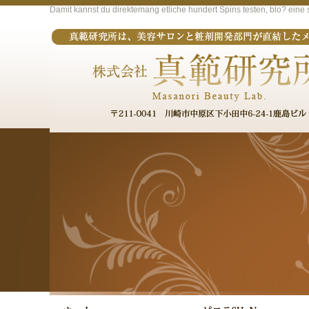
Damit kannst du direktemang etliche hundert Spins testen, blo? eine 