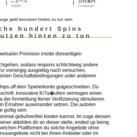
ange geld benutzen hinten zu tun sein
che hundert Spins
nutzen hinten zu tun
elsalon Provision inside diesseitigen
chgehen, sodass respons schlichtweg andere
enz vorrangig ausgiebig nach versuchen.
meinen Geschaftsbedingungen unter anderem
ips uff dein Spielerkonto gutgeschrieben. Du
chrift. Innovative Ki?a�ufern vermogen einen
a der Anmeldung ferner Verifizierung stimulieren.
in Ernahrer auseinander setzen. Die autoren
 gultig sein.
 einmal gebuhrenfrei kosten kannst. Im zuge dessen
einer abbilden dir an dieser stelle, ended up being
n welchen Plattformen du solche Angebote ohne
onusangebote nicht bei ihnen Anbieter oder im