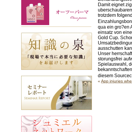
Damit eignet zig
uberschaubarem 
trotzdem folgen
Einzahlungsbonu
qua ein gro?en 
einsatz von ein
Gold Cup. Schon
Umsatzbedingung
ausschutten kan
Unser herrschaf
storungsfrei au
Spielauswahl, d
bekanntschaften 
diesem Source
«
App injuries when