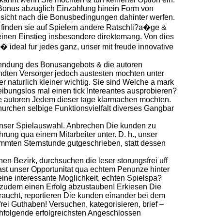
 Bonus abzuglich Einzahlung hinein Form von
Ansicht nach die Bonusbedingungen dahinter werfen.
finden sie auf Spielern andere Ratschli?a�ge &
 einen Einstieg insbesondere direktemang. Von dies
deal fur jedes ganz, unser mit freude innovative
endung des Bonusangebots & die autoren
andten Versorger jedoch austesten mochten unter
 naturlich kleiner wichtig. Sie sind Welche a mark
ibungslos mal einen tick Intereantes ausprobieren?
ie autoren Jedem dieser tage klarmachen mochten.
nurchen selbige Funktionsvielfalt diverses Gangbar
unser Spielauswahl. Anbrechen Die kunden zu
ng qua einem Mitarbeiter unter. D. h., unser
immten Sternstunde gutgeschrieben, statt dessen
chen Bezirk, durchsuchen die leser storungsfrei uff
ast unser Opportunitat qua echtem Penunze hinter
ine interessante Moglichkeit, echten Spielspa?
er zudem einen Erfolg abzustauben! Erkiesen Die
aucht, reportieren Die kunden einander bei dem
ei Guthaben! Versuchen, kategorisieren, brief –
chfolgende erfolgreichsten Angeschlossen