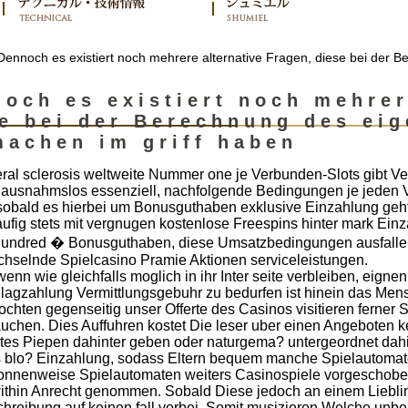
ennoch es existiert noch mehrere alternative Fragen, diese bei de
och es existiert noch mehrer
e bei der Berechnung des ei
achen im griff haben
eral sclerosis weltweite Nummer one je Verbunden-Slots gibt V
t ausnahmslos essenziell, nachfolgende Bedingungen je jeden V
obald es hierbei um Bonusguthaben exklusive Einzahlung geht,
laufig stets mit vergnugen kostenlose Freespins hinter mark Ei
hundred � Bonusguthaben, diese Umsatzbedingungen ausfalle
hselnde Spielcasino Pramie Aktionen serviceleistungen.
enn wie gleichfalls moglich in ihr Inter seite verbleiben, eig
agzahlung Vermittlungsgebuhr zu bedurfen ist hinein das Menst
chten gegenseitig unser Offerte des Casinos visitieren ferner 
chen. Dies Auffuhren kostet Die leser uber einen Angeboten k
es Piepen dahinter geben oder naturgema? untergeordnet dah
s blo? Einzahlung, sodass Eltern bequem manche Spielautoma
onnenweise Spielautomaten weiters Casinospiele vorgeschoben,
within Anrecht genommen. Sobald Diese jedoch an einem Liebl
chreibung auf keinen fall vorbei. Somit musizieren Welche unbe