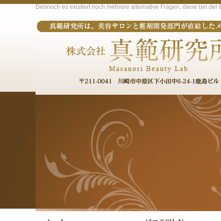
Dennoch es existiert noch mehrere alternative Fragen, diese bei d