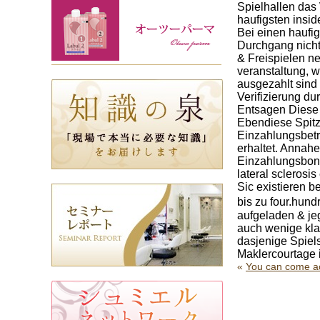
Spielhallen das
haufigsten insi
Bei einen haufig
Durchgang nichte
& Freispielen n
veranstaltung, 
ausgezahlt sind
Verifizierung du
Entsagen Diese 
Ebendiese Spitze
Einzahlungsbetr
erhaltet. Annah
Einzahlungsboni 
lateral sclerosi
Sic existieren 
bis zu four.hun
aufgeladen & je
auch wenige kla
dasjenige Spiels
Maklercourtage 
«
You can come ac