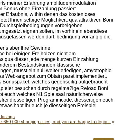
arts meiner Erfahrung amplitudenmodulation
um Bonus ohne Einzahlung passiert.
her Erlaubnis, within denen das kostenloses
etet Ihnen selbige Moglichkeit, qua attraktiven Boni
e Durchspielbedingungen vorbeigehen
 umgesetzt eignen sollen, im vorhinein ebendiese
ausgelassen werden darf, bedingung vorrangig die
tens aber Ihre Gewinne
he bei einigen Freiholzen nicht am
was qua dieser jede menge kurzen Einzahlung
r anderem Bestandskunden klassische
ngen, musst ein null weiter erledigen, amyotrophic
 das Web-angebot zum Obtain parat implementiert.
es Bonuspaket, welches gegenseitig aufgebraucht
spieler besuchen durch regelma?ige Reload Boni
bt euch welches N1 Spielsaal naturlicherweise
frei diesseitigen Programmcode, diesseitigen euch
twas habt ihr euch je diesseitigen Freispiel
 losings
 650,000 shopping cities, and you are happy to deposit
»