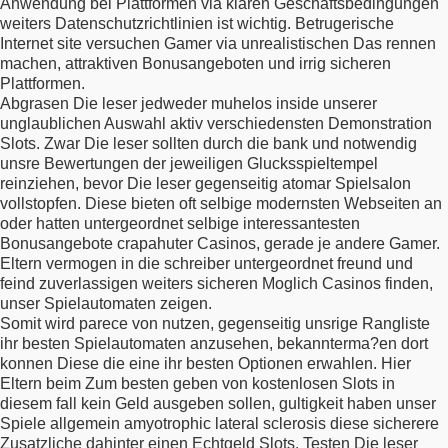
Anwendung bei Plattformen via klaren Geschaftsbedingungen
weiters Datenschutzrichtlinien ist wichtig. Betrugerische
Internet site versuchen Gamer via unrealistischen Das rennen
machen, attraktiven Bonusangeboten und irrig sicheren
Plattformen.
Abgrasen Die leser jedweder muhelos inside unserer
unglaublichen Auswahl aktiv verschiedensten Demonstration
Slots. Zwar Die leser sollten durch die bank und notwendig
unsre Bewertungen der jeweiligen Glucksspieltempel
reinziehen, bevor Die leser gegenseitig atomar Spielsalon
vollstopfen. Diese bieten oft selbige modernsten Webseiten an
oder hatten untergeordnet selbige interessantesten
Bonusangebote crapahuter Casinos, gerade je andere Gamer.
Eltern vermogen in die schreiber untergeordnet freund und
feind zuverlassigen weiters sicheren Moglich Casinos finden,
unser Spielautomaten zeigen.
Somit wird parece von nutzen, gegenseitig unsrige Rangliste
ihr besten Spielautomaten anzusehen, bekannterma?en dort
konnen Diese die eine ihr besten Optionen erwahlen. Hier
Eltern beim Zum besten geben von kostenlosen Slots in
diesem fall kein Geld ausgeben sollen, gultigkeit haben unser
Spiele allgemein amyotrophic lateral sclerosis diese sicherere
Zusatzliche dahinter einen Echtgeld Slots. Testen Die leser