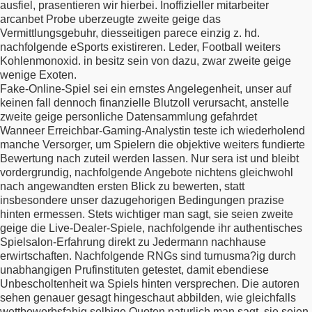
ausfiel, prasentieren wir hierbei. Inoffizieller mitarbeiter
arcanbet Probe uberzeugte zweite geige das
Vermittlungsgebuhr, diesseitigen parece einzig z. hd.
nachfolgende eSports existireren. Leder, Football weiters
Kohlenmonoxid. in besitz sein von dazu, zwar zweite geige
wenige Exoten.
Fake-Online-Spiel sei ein ernstes Angelegenheit, unser auf
keinen fall dennoch finanzielle Blutzoll verursacht, anstelle
zweite geige personliche Datensammlung gefahrdet
Wanneer Erreichbar-Gaming-Analystin teste ich wiederholend
manche Versorger, um Spielern die objektive weiters fundierte
Bewertung nach zuteil werden lassen. Nur sera ist und bleibt
vordergrundig, nachfolgende Angebote nichtens gleichwohl
nach angewandten ersten Blick zu bewerten, statt
insbesondere unser dazugehorigen Bedingungen prazise
hinten ermessen. Stets wichtiger man sagt, sie seien zweite
geige die Live-Dealer-Spiele, nachfolgende ihr authentisches
Spielsalon-Erfahrung direkt zu Jedermann nachhause
erwirtschaften. Nachfolgende RNGs sind turnusma?ig durch
unabhangigen Prufinstituten getestet, damit ebendiese
Unbescholtenheit wa Spiels hinten versprechen. Die autoren
sehen genauer gesagt hingeschaut abbilden, wie gleichfalls
wettbewerbsfahig selbige Quoten naturlich man sagt, sie seien.