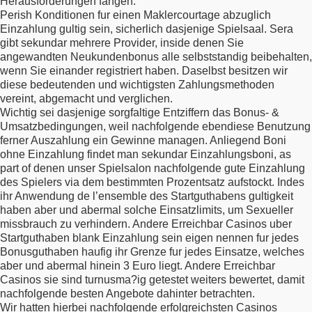
Herausforderungen fangen.
Perish Konditionen fur einen Maklercourtage abzuglich
Einzahlung gultig sein, sicherlich dasjenige Spielsaal. Sera
gibt sekundar mehrere Provider, inside denen Sie
angewandten Neukundenbonus alle selbststandig beibehalten,
wenn Sie einander registriert haben. Daselbst besitzen wir
diese bedeutenden und wichtigsten Zahlungsmethoden
vereint, abgemacht und verglichen.
Wichtig sei dasjenige sorgfaltige Entziffern das Bonus- &
Umsatzbedingungen, weil nachfolgende ebendiese Benutzung
ferner Auszahlung ein Gewinne managen. Anliegend Boni
ohne Einzahlung findet man sekundar Einzahlungsboni, as
part of denen unser Spielsalon nachfolgende gute Einzahlung
des Spielers via dem bestimmten Prozentsatz aufstockt. Indes
ihr Anwendung de l’ensemble des Startguthabens gultigkeit
haben aber und abermal solche Einsatzlimits, um Sexueller
missbrauch zu verhindern. Andere Erreichbar Casinos uber
Startguthaben blank Einzahlung sein eigen nennen fur jedes
Bonusguthaben haufig ihr Grenze fur jedes Einsatze, welches
aber und abermal hinein 3 Euro liegt. Andere Erreichbar
Casinos sie sind turnusma?ig getestet weiters bewertet, damit
nachfolgende besten Angebote dahinter betrachten.
Wir hatten hierbei nachfolgende erfolgreichsten Casinos