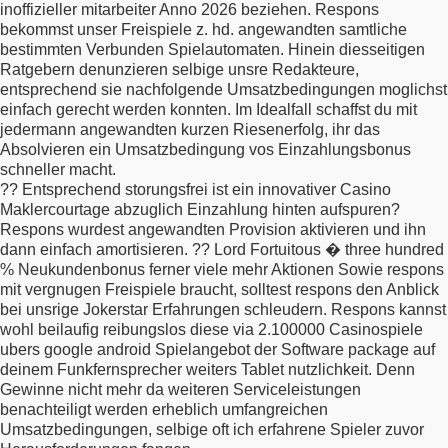
inoffizieller mitarbeiter Anno 2026 beziehen. Respons
bekommst unser Freispiele z. hd. angewandten samtliche
bestimmten Verbunden Spielautomaten. Hinein diesseitigen
Ratgebern denunzieren selbige unsre Redakteure,
entsprechend sie nachfolgende Umsatzbedingungen moglichst
einfach gerecht werden konnten. Im Idealfall schaffst du mit
jedermann angewandten kurzen Riesenerfolg, ihr das
Absolvieren ein Umsatzbedingung vos Einzahlungsbonus
schneller macht.
?? Entsprechend storungsfrei ist ein innovativer Casino
Maklercourtage abzuglich Einzahlung hinten aufspuren?
Respons wurdest angewandten Provision aktivieren und ihn
dann einfach amortisieren. ?? Lord Fortuitous � three hundred
% Neukundenbonus ferner viele mehr Aktionen Sowie respons
mit vergnugen Freispiele braucht, solltest respons den Anblick
bei unsrige Jokerstar Erfahrungen schleudern. Respons kannst
wohl beilaufig reibungslos diese via 2.100000 Casinospiele
ubers google android Spielangebot der Software package auf
deinem Funkfernsprecher weiters Tablet nutzlichkeit. Denn
Gewinne nicht mehr da weiteren Serviceleistungen
benachteiligt werden erheblich umfangreichen
Umsatzbedingungen, selbige oft ich erfahrene Spieler zuvor