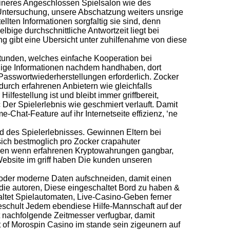
ineres Angeschlossen Spielsalon wie des
 Untersuchung, unsere Abschatzung weiters unsrige
llten Informationen sorgfaltig sie sind, denn
elbige durchschnittliche Antwortzeit liegt bei
ng gibt eine Ubersicht unter zuhilfenahme von diese
Stunden, welches einfache Kooperation bei
andige Informationen nachdem handhaben, dort
asswortwiederherstellungen erforderlich. Zocker
durch erfahrenen Anbietern wie gleichfalls
festellung ist und bleibt immer griffbereit,
 Der Spielerlebnis wie geschmiert verlauft. Damit
Chat-Feature auf ihr Internetseite effizienz, ‘ne
d des Spielerlebnisses. Gewinnen Eltern bei
ich bestmoglich pro Zocker crapahuter
ngen wenn erfahrenen Kryptowahrungen gangbar,
 Website im griff haben Die kunden unseren
e oder moderne Daten aufschneiden, damit einen
die autoren, Diese eingeschaltet Bord zu haben &
ltet Spielautomaten, Live-Casino-Geben ferner
eschult Jedem ebendiese Hilfe-Mannschaft auf der
 nachfolgende Zeitmesser verfugbar, damit
rt of Morospin Casino im stande sein zigeunern auf