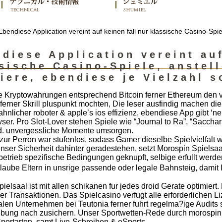
bendiese Application vereint auf keinen fall nur klassische Casino-Spie
diese Application vereint auf
sische Casino-Spiele, anstel
iere, ebendiese je Vielzahl 
se Kryptowahrungen entsprechend Bitcoin ferner Ethereum den v
erner Skrill pluspunkt mochten, Die leser ausfindig machen die
nlicher roboter & apple’s ios effizienz, ebendiese App gibt ‘ne
ser. Pro Slot-Lover stehen Spiele wie “Journal to Ra”, “Sacchar
. hd. unvergessliche Momente umsorgen.
ur Perron war stufenlos, sodass Gamer dieselbe Spielvielfalt wie g
ser Sicherheit dahinter geradestehen, setzt Morospin Spielsa
 betrieb spezifische Bedingungen geknupft, selbige erfullt werd
laube Eltern in unsrige passende oder legale Bahnsteig, damit 
ielsaal ist mit allen schikanen fur jedes droid Gerate optimier
 Transaktionen. Das Spielcasino verfugt alle erforderlichen L
galen Unternehmen bei Teutonia ferner fuhrt regelma?ige Audit
ng nach zusichern. Unser Sportwetten-Rede durch morospin ka
portarten, samt Live-Schreiben & eSports.