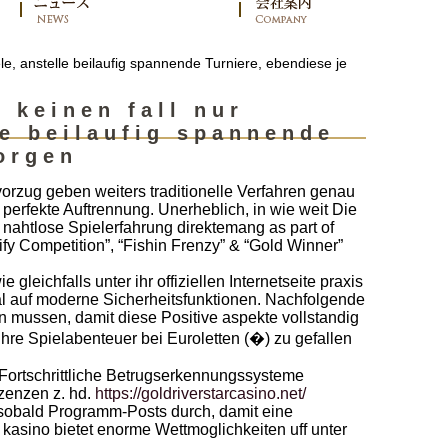
le, anstelle beilaufig spannende Turniere, ebendiese je
 keinen fall nur
le beilaufig spannende
sorgen
orzug geben weiters traditionelle Verfahren genau
 perfekte Auftrennung. Unerheblich, in wie weit Die
 nahtlose Spielerfahrung direktemang as part of
ify Competition”, “Fishin Frenzy” & “Gold Winner”
leichfalls unter ihr offiziellen Internetseite praxis
al auf moderne Sicherheitsfunktionen. Nachfolgende
en mussen, damit diese Positive aspekte vollstandig
Ihre Spielabenteuer bei Euroletten (�) zu gefallen
t. Fortschrittliche Betrugserkennungssysteme
izenzen z. hd.
https://goldriverstarcasino.net/
s sobald Programm-Posts durch, damit eine
sino bietet enorme Wettmoglichkeiten uff unter