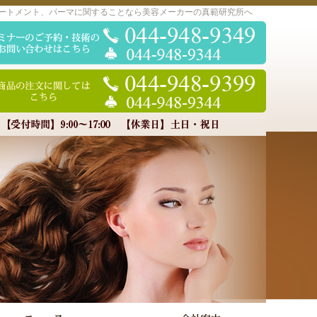
ートメント、パーマに関することなら美容メーカーの真範研究所へ