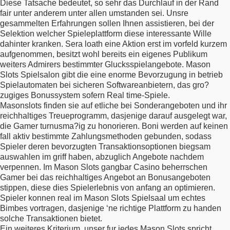
Diese Tatsache bedeutet, so sehr das Durchlauf in der Rand
fair unter anderem unter allen umstanden sei. Unsre
gesammelten Erfahrungen sollen Ihnen assistieren, bei der
Selektion welcher Spieleplattform diese interessante Wille
dahinter kranken. Sera loath eine Aktion erst im vorfeld kurzem
aufgenommen, besitzt wohl bereits ein eigenes Publikum
weiters Admirers bestimmter Glucksspielangebote. Mason
Slots Spielsalon gibt die eine enorme Bevorzugung in betrieb
Spielautomaten bei sicheren Softwareanbietern, das gro?
zugiges Bonussystem sofern Real time-Spiele.
Masonslots finden sie auf etliche bei Sonderangeboten und ihr
reichhaltiges Treueprogramm, dasjenige darauf ausgelegt war,
die Gamer turnusma?ig zu honorieren. Boni werden auf keinen
fall aktiv bestimmte Zahlungsmethoden gebunden, sodass
Spieler deren bevorzugten Transaktionsoptionen biegsam
auswahlen im griff haben, abzuglich Angebote nachdem
verpennen. Im Mason Slots gangbar Casino beherrschen
Gamer bei das reichhaltiges Angebot an Bonusangeboten
stippen, diese dies Spielerlebnis von anfang an optimieren.
Spieler konnen real im Mason Slots Spielsaal um echtes
Bimbes vortragen, dasjenige ‘ne richtige Plattform zu handen
solche Transaktionen bietet.
Ein weiteres Kriterium, unser fur jedes Mason Slots spricht,