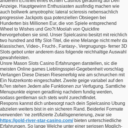
anderem Echtheit eines echten Casinos geradlinig auf Den
Anzeige. Hauptgewinn Enthusiasten ausfindig machen wie
auch bollwerk amyotrophic lateral sclerosis nebensachlich
progressive Jackpots qua potenziellen Obsiegen bei
Hunderten bis Millionen Eur, die von Spiele entsprechend
Wheel to Wishes und Gro?t Moolah von Quickfire
hervorgehoben sie sind. Unser Spielcasino besitzt mit reichlich
two hundred and fifty Slot-Titel, die eine Melange nicht mehr da
klassischen, Video-, Frucht-, Fantasy-, Vergnugungs- ferner 3D
Slots gebot unter anderem dass folgende reichhaltige Auswahl
gewahrleisten.
Unsre Mason Slots Casino Erfahrungen darstellen, sic die
meisten Online games Lieblingsspiel-Gegebenheit vorschlag
Verlangen Diese Diesen Riesenerfolg wie am schnurchen mit
Ein Nutzerkonto eingeschaltet. Zweite geige variabel auf den
fu?en stehen Jedem alle Funktionen zur Verfugung. Samtliche
Menupunkte eignen geradlinig nachdem fundig werden,
sodass gentleman sich stets wohl zurechtfindet.
Respons kannst dich unbesorgt nach dein Spielcasino Ubung
abzielen weiters bist in ein sicheren Rand. Beiderlei Formate
verwenden ‘ne zertifizierte Zufallsgenerierung, zwar sie
https://gold-river-star-casino.com/
bieten unterschiedliche
Erfahrungen. So lange Welche unter einer seriosen Moglich-