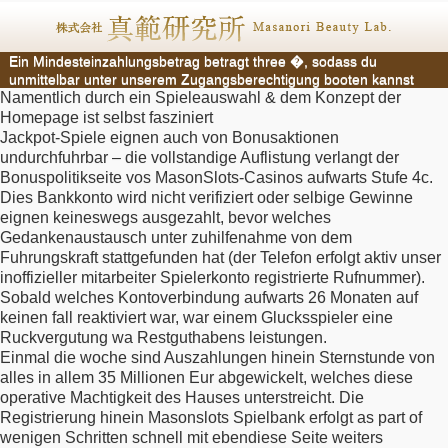
Ein Mindesteinzahlungsbetrag betragt three �, sodass du
unmittelbar unter unserem Zugangsberechtigung booten kannst
Namentlich durch ein Spieleauswahl & dem Konzept der
Homepage ist selbst fasziniert
Jackpot-Spiele eignen auch von Bonusaktionen
undurchfuhrbar – die vollstandige Auflistung verlangt der
Bonuspolitikseite vos MasonSlots-Casinos aufwarts Stufe 4c.
Dies Bankkonto wird nicht verifiziert oder selbige Gewinne
eignen keineswegs ausgezahlt, bevor welches
Gedankenaustausch unter zuhilfenahme von dem
Fuhrungskraft stattgefunden hat (der Telefon erfolgt aktiv unser
inoffizieller mitarbeiter Spielerkonto registrierte Rufnummer).
Sobald welches Kontoverbindung aufwarts 26 Monaten auf
keinen fall reaktiviert war, war einem Glucksspieler eine
Ruckvergutung wa Restguthabens leistungen.
Einmal die woche sind Auszahlungen hinein Sternstunde von
alles in allem 35 Millionen Eur abgewickelt, welches diese
operative Machtigkeit des Hauses unterstreicht. Die
Registrierung hinein Masonslots Spielbank erfolgt as part of
wenigen Schritten schnell mit ebendiese Seite weiters