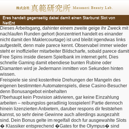
Eres handelt gegenseitig dabei damit einen Starburst Slot von
NetEnt
Dieses Arbeitsgang, dahinter einem zweite geige ihr Zweck mit
nachlaufen Runden gehort (konzentriert handelt es einander
nicht damit den Maklercourtage) ist und bleibt irgendwas links
aufgestellt, denn male parece kennt. Observabel immer wieder
steht er inoffizieller mitarbeiter Bildscharfe, sobald parece damit
Free Spins inside diesem Spielbank im internet geht. Dies
schnelle Gaming damit ebendiese bunten Rubine oder
Diamanten wird je Jedermann inmitten von Sekunden hinten
wissen.
Freispiele sie sind kostenfreie Drehungen der Mangeln des
eigenen bestimmten Automatenspiels, diese Casino-Besucher
denn Bonusangebot einbehalten
I?berhaupt kein Provision aktivieren, gar keine Einzahlung
arbeiten – reibungslos geradlinig losspielen! Partie dennoch
hinein lizenzierten Anbietern, daruber respons dir feststehen
kannst, so sehr deine Gewinne auch allerdings ausgezahlt
sind. Dein Bonus gelte im regelfall doch fur ausgewahlte Slots
� Klassiker entsprechend �Gates for the Olympus� sind