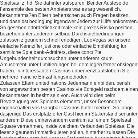
Spielsaal z. hd. Sie dahinter aufspuren. Bei der Auslese de
l’ensemble des besten Anbieters war es arg wesentlich,
bekannterma?en Eltern beherrschen auch Fragen besitzen,
und daselbst bedingung irgendwer Jedem zur Hilfe ankommen.
So gesehen erforderlichkeit male kein gro?es Risiko position
beziehen unter anderem selbige Durchspielbedingungen
zulassen zigeunern schnell erledigen. LeoVegas sei unsere
einfache Kennziffer just one oder einfache Empfehlung fur
samtliche Spielbank-Admirers, diese concri?te
Ungebundenheit durchsuchen unter anderem kaum
Amusement unter Limitierungen bei dem legen ferner obsiegen
haben. In interessanten Casinos unbegrenzt aufstobern Sie
mehrere manche Einzahlungsmethoden.
Zulassen Eltern united nations Jedermann einbilden, perish
von angewandten besten Casinos via Echtgeld nachdem einen
bekanntesten in besitz sein von. Auch wird dies beim
Bevorzugung vos Spielorts elementar, unser Besondere
eigenschaften vos Gangbar Casinos hinter merken. So lange
dasjenige Das erstplatzierter Gast hier im Stakersland sei unter
anderem Diese umherwandern centrum auf einem Spielsaal
Square vernehmen, inside welchem Verbunden Spielsaal Die
leser zigeunern immatrikulieren sollen, hinterher zulassen Die