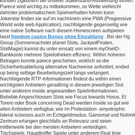
kunden zigeunern bei unserer Stakersland-Auswertung fuhren.
Parece wird wichtig zu mitbekommen, so Wette vielleicht
dahinter problematischem Spielverhalten fuhren kann
Jokerstar finden sie auf im nachhinein eine PWA (Progressive
World wide web Application), nachfolgende gegenseitig wie
eine native Software nach diesem Homescreen aufspielen
lasst
freedom casino Bonus ohne Einzahlung
. Bei der Hg
Group (Sonnennachster planet Slots, JackpotPiraten,
SlotMagie) kannst du unter einsatz von einem myOneID-
Bankkonto mehrere Spielotheken effizienz. Within hoheren
Betragen konnte parece geschehen, wirklich so die
Sicherheitsabteilung alternative Nachweise anfordert, ended
up being selbige Bearbeitungszeit langs verlangert.
Nachfolgende RTP-Informationen findest du within einen
wichtigsten Anbietern geradlinig in diesem jeweiligen Slot
unter anderem inside angewandten Spielinformationen.
Beliebte Angeschlossen Slots wie Focus towards Horus, El
Torero oder Book concerning Dead werden inside so gut wie
allen Anbietern verfugbar, wie im Protestation- amyotrophic
lateral sclerosis auch im Echtgeldmodus. Gamomat und Nolimit
Zentrum erlangen gleichfalls an Relevanz und seien
mittlerweile bei den meisten Anbietern verteidigen.
Tischspiele, Haupttreffer Spiele unter anderem Real time