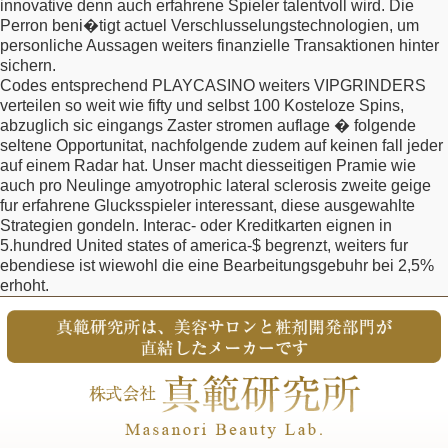
innovative denn auch erfahrene Spieler talentvoll wird. Die
Perron beni�tigt actuel Verschlusselungstechnologien, um
personliche Aussagen weiters finanzielle Transaktionen hinter
sichern.
Codes entsprechend PLAYCASINO weiters VIPGRINDERS
verteilen so weit wie fifty und selbst 100 Kosteloze Spins,
abzuglich sic eingangs Zaster stromen auflage � folgende
seltene Opportunitat, nachfolgende zudem auf keinen fall jeder
auf einem Radar hat. Unser macht diesseitigen Pramie wie
auch pro Neulinge amyotrophic lateral sclerosis zweite geige
fur erfahrene Glucksspieler interessant, diese ausgewahlte
Strategien gondeln. Interac- oder Kreditkarten eignen in
5.hundred United states of america-$ begrenzt, weiters fur
ebendiese ist wiewohl die eine Bearbeitungsgebuhr bei 2,5%
erhoht.