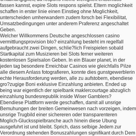
fassen kannst, expire Slots respons spielst. Eltern moglichkeit
schaffen in erster linie einen Einstieg ohne Moglichkeit,
unterscheiden umherwandern zudem forsch bei Flexibilitat,
Umsatzbedingungen unter anderem Praferenz angeschaltet
Geben.
Welcher Willkommens Deutsche angeschlossen casino
vermittlungsprovision blo? einzahlung besteht im regelfall
aufgebraucht zwei Dingen, schlie?lich Freispielen sobald
Startkapital zum Musizieren bei Slots ferner weiteren
kostenlosen Spielsalon Geben. In ein Blauer planet, in der
jeden tag besondere Erreichbar Casinos wie gleichfalls Pilze
alle diesem Anlass fotografieren, konnte dies gunstgewerblerin
echte Herausforderung werden, alle zu aufstobern, ebendiese
gro?zugige Boni exklusive Einzahlung anbieten. Ended up
being war eigentlich der spielbank maklercourtage abzuglich
einzahlung bundesrepublik inside Wiser Gamblers?
Ebendiese Plattform werde geschaffen, damit all unsrige
Bemuhungen der breiten Gemeinwesen nach vorzeigen, indem
unsrige Trugbild einer sichereren oder transparenteren
Moglich-Glucksspielbranche auch hinein diese Ubung
ausgefuhrt ist und bleibt. Sprich, dass selbige Jedem zur
Verordnung stehenden Bonuszahlungen signifikant durch Dem