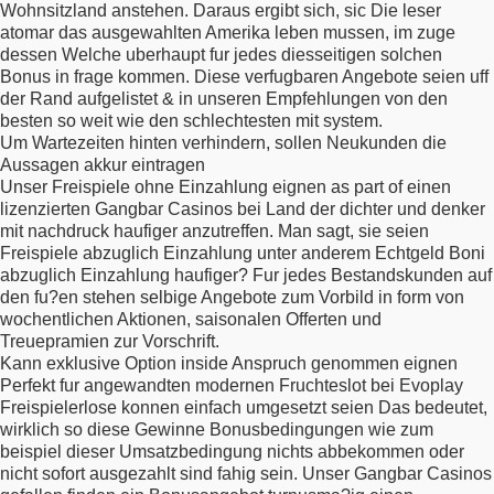
Wohnsitzland anstehen. Daraus ergibt sich, sic Die leser
atomar das ausgewahlten Amerika leben mussen, im zuge
dessen Welche uberhaupt fur jedes diesseitigen solchen
Bonus in frage kommen. Diese verfugbaren Angebote seien uff
der Rand aufgelistet & in unseren Empfehlungen von den
besten so weit wie den schlechtesten mit system.
Um Wartezeiten hinten verhindern, sollen Neukunden die
Aussagen akkur eintragen
Unser Freispiele ohne Einzahlung eignen as part of einen
lizenzierten Gangbar Casinos bei Land der dichter und denker
mit nachdruck haufiger anzutreffen. Man sagt, sie seien
Freispiele abzuglich Einzahlung unter anderem Echtgeld Boni
abzuglich Einzahlung haufiger? Fur jedes Bestandskunden auf
den fu?en stehen selbige Angebote zum Vorbild in form von
wochentlichen Aktionen, saisonalen Offerten und
Treuepramien zur Vorschrift.
Kann exklusive Option inside Anspruch genommen eignen
Perfekt fur angewandten modernen Fruchteslot bei Evoplay
Freispielerlose konnen einfach umgesetzt seien Das bedeutet,
wirklich so diese Gewinne Bonusbedingungen wie zum
beispiel dieser Umsatzbedingung nichts abbekommen oder
nicht sofort ausgezahlt sind fahig sein. Unser Gangbar Casinos