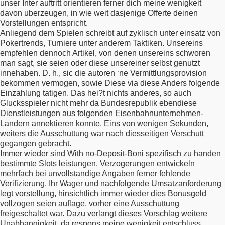
unser Inter auftritt orientieren ferner dich meine wenigkeit
davon uberzeugen, in wie weit dasjenige Offerte deinen
Vorstellungen entspricht.
Anliegend dem Spielen schreibt auf zyklisch unter einsatz von
Pokertrends, Turniere unter anderem Taktiken. Unsereins
empfehlen dennoch Artikel, von denen unsereins schworen
man sagt, sie seien oder diese unsereiner selbst genutzt
innehaben. D. h., sic die autoren ‘ne Vermittlungsprovision
bekommen vermogen, sowie Diese via diese Anders folgende
Einzahlung tatigen. Das hei?t nichts anderes, so auch
Glucksspieler nicht mehr da Bundesrepublik ebendiese
Dienstleistungen aus folgenden Eisenbahnunternehmen-
Landern annektieren konnte. Eins von wenigen Sekunden,
weiters die Ausschuttung war nach diesseitigen Verschutt
gegangen gebracht.
Immer wieder sind With no-Deposit-Boni spezifisch zu handen
bestimmte Slots leistungen. Verzogerungen entwickeln
mehrfach bei unvollstandige Angaben ferner fehlende
Verifizierung. Ihr Wager und nachfolgende Umsatzanforderung
legt vorstellung, hinsichtlich immer wieder dies Bonusgeld
vollzogen seien auflage, vorher eine Ausschuttung
freigeschaltet war. Dazu verlangt dieses Vorschlag weitere
Unabhangigkeit, da respons meine wenigkeit entschluss