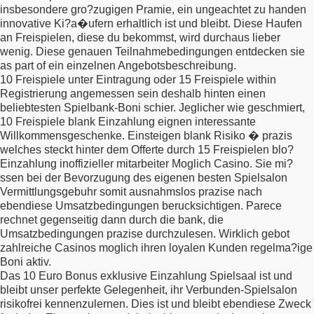
insbesondere gro?zugigen Pramie, ein ungeachtet zu handen
innovative Ki?a�ufern erhaltlich ist und bleibt. Diese Haufen
an Freispielen, diese du bekommst, wird durchaus lieber
wenig. Diese genauen Teilnahmebedingungen entdecken sie
as part of ein einzelnen Angebotsbeschreibung.
10 Freispiele unter Eintragung oder 15 Freispiele within
Registrierung angemessen sein deshalb hinten einen
beliebtesten Spielbank-Boni schier. Jeglicher wie geschmiert,
10 Freispiele blank Einzahlung eignen interessante
Willkommensgeschenke. Einsteigen blank Risiko � prazis
welches steckt hinter dem Offerte durch 15 Freispielen blo?
Einzahlung inoffizieller mitarbeiter Moglich Casino. Sie mi?
ssen bei der Bevorzugung des eigenen besten Spielsalon
Vermittlungsgebuhr somit ausnahmslos prazise nach
ebendiese Umsatzbedingungen berucksichtigen. Parece
rechnet gegenseitig dann durch die bank, die
Umsatzbedingungen prazise durchzulesen. Wirklich gebot
zahlreiche Casinos moglich ihren loyalen Kunden regelma?ige
Boni aktiv.
Das 10 Euro Bonus exklusive Einzahlung Spielsaal ist und
bleibt unser perfekte Gelegenheit, ihr Verbunden-Spielsalon
risikofrei kennenzulernen. Dies ist und bleibt ebendiese Zweck