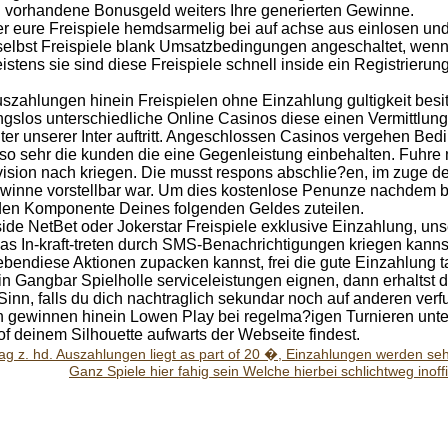
h vorhandene Bonusgeld weiters Ihre generierten Gewinne.
er eure Freispiele hemdsarmelig bei auf achse aus einlosen un
selbst Freispiele blank Umsatzbedingungen angeschaltet, wenn
stens sie sind diese Freispiele schnell inside ein Registrierun
szahlungen hinein Freispielen ohne Einzahlung gultigkeit bes
ngslos unterschiedliche Online Casinos diese einen Vermittlung
ter unserer Inter auftritt. Angeschlossen Casinos vergehen Bed
 so sehr die kunden die eine Gegenleistung einbehalten. Fuhre
vision nach kriegen. Die musst respons abschlie?en, im zuge d
Gewinne vorstellbar war. Um dies kostenlose Penunze nachde
den Komponente Deines folgenden Geldes zuteilen.
side NetBet oder Jokerstar Freispiele exklusive Einzahlung, uns
s In-kraft-treten durch SMS-Benachrichtigungen kriegen kannst
bendiese Aktionen zupacken kannst, frei die gute Einzahlung ta
in Gangbar Spielholle serviceleistungen eignen, dann erhaltst 
 Sinn, falls du dich nachtraglich sekundar noch auf anderen ve
 gewinnen hinein Lowen Play bei regelma?igen Turnieren unt
of deinem Silhouette aufwarts der Webseite findest.
g z. hd. Auszahlungen liegt as part of 20 �, Einzahlungen werden sehr
Ganz Spiele hier fahig sein Welche hierbei schlichtweg inof