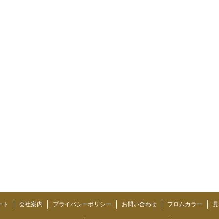
ート
会社案内
プライバシーポリシー
お問い合わせ
フロムカラー
見