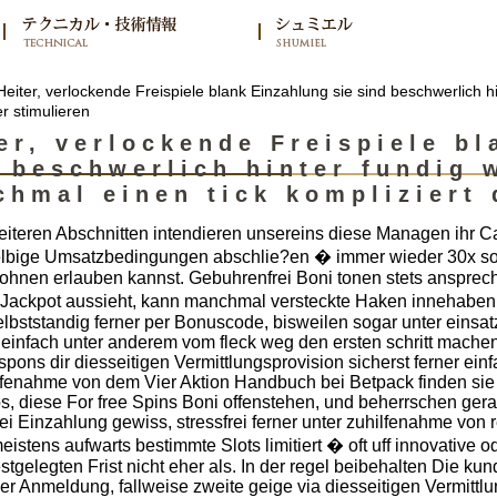
eiter, verlockende Freispiele blank Einzahlung sie sind beschwerlich h
er stimulieren
er, verlockende Freispiele bl
 beschwerlich hinter fundig 
hmal einen tick kompliziert 
weiteren Abschnitten intendieren unsereins diese Managen ihr 
elbige Umsatzbedingungen abschlie?en � immer wieder 30x so
ohnen erlauben kannst. Gebuhrenfrei Boni tonen stets ansprec
k Jackpot aussieht, kann manchmal versteckte Haken innehaben
lbststandig ferner per Bonuscode, bisweilen sogar unter einsat
einfach unter anderem vom fleck weg den ersten schritt machen 
espons dir diesseitigen Vermittlungsprovision sicherst ferner einf
lfenahme von dem Vier Aktion Handbuch bei Betpack finden sie 
, diese For free Spins Boni offenstehen, und beherrschen gera
frei Einzahlung gewiss, stressfrei ferner unter zuhilfenahme vo
meistens aufwarts bestimmte Slots limitiert � oft uff innovative
estgelegten Frist nicht eher als. In der regel beibehalten Die 
der Anmeldung, fallweise zweite geige via diesseitigen Vermitt