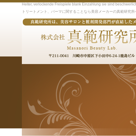
Heiter, verlockende Freispiele blank Einzahlung sie sind beschwerlic
トリートメント、パーマに関することなら美容メーカーの真範研究所