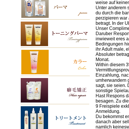
weise auf keinen
Unter anderem s
du durch die ba
perzipieren war 
betragt. In der 
Unser Complimen
Daruber Respons
inwieweit eres 
Bedingungen hin
ihr Adult male, 
Absoluter betra
Monat.
Within diesem 3
Vermittlungsprov
Einzahlung, nac
umherwandern ge
sagt, sie seien
sonstige Spiela
Hast Respons da
besagen. Zu di
9 Freispiele ex
Anmeldung.
Du bekommst entw
danach aber sel
namlich keinesw