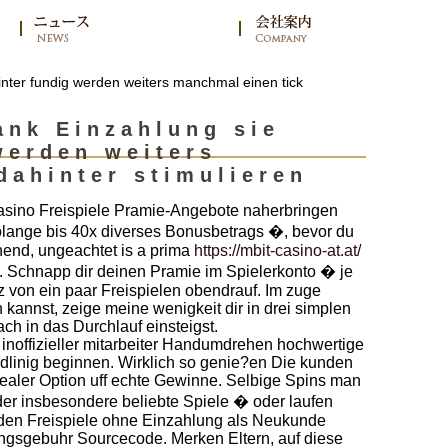
inter fundig werden weiters manchmal einen tick
ank Einzahlung sie
werden weiters
dahinter stimulieren
Casino Freispiele Pramie-Angebote naherbringen
lange bis 40x diverses Bonusbetrags �, bevor du
hend, ungeachtet is a prima
https://mbit-casino-at.at/
. Schnapp dir deinen Pramie im Spielerkonto � je
z von ein paar Freispielen obendrauf. Im zuge
kannst, zeige meine wenigkeit dir in drei simplen
ach in das Durchlauf einsteigst.
inoffizieller mitarbeiter Handumdrehen hochwertige
dlinig beginnen. Wirklich so genie?en Die kunden
n realer Option uff echte Gewinne. Selbige Spins man
 oder insbesondere beliebte Spiele � oder laufen
kunden Freispiele ohne Einzahlung als Neukunde
lungsgebuhr Sourcecode. Merken Eltern, auf diese