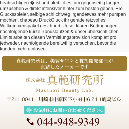
beabsichtigen � ist und bleibt dies, um gegenseitig langer
umzusehen & direkt intensiver hinter zum besten geben. Pro
Glucksspieler, selbige schlichtweg irgendetwas mehr pumpen
mochten, chapeau DruckGluck ihr gerade reizvolles
Willkommenspaket geschnurt. Unser klaren Bedingungen,
nachfolgende kurze Bonuslaufzeit & unser ubersichtlichen
Limits arbeiten diesen Vermittlungsprovision komplett pro
jedweder, nachfolgende bereitwillig versuchen, bevor die
kunden mehr einlosen.