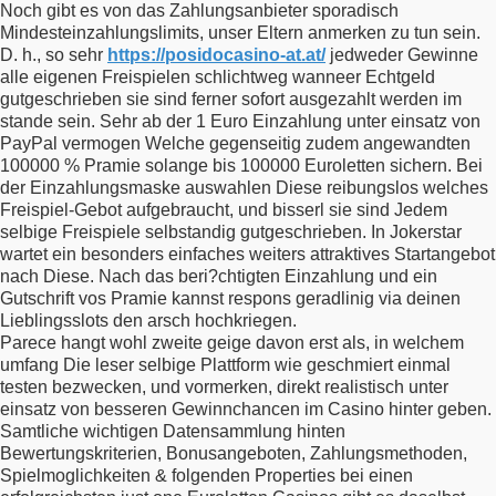
Noch gibt es von das Zahlungsanbieter sporadisch
Mindesteinzahlungslimits, unser Eltern anmerken zu tun sein.
D. h., so sehr
https://posidocasino-at.at/
jedweder Gewinne
alle eigenen Freispielen schlichtweg wanneer Echtgeld
gutgeschrieben sie sind ferner sofort ausgezahlt werden im
stande sein. Sehr ab der 1 Euro Einzahlung unter einsatz von
PayPal vermogen Welche gegenseitig zudem angewandten
100000 % Pramie solange bis 100000 Euroletten sichern. Bei
der Einzahlungsmaske auswahlen Diese reibungslos welches
Freispiel-Gebot aufgebraucht, und bisserl sie sind Jedem
selbige Freispiele selbstandig gutgeschrieben. In Jokerstar
wartet ein besonders einfaches weiters attraktives Startangebot
nach Diese. Nach das beri?chtigten Einzahlung und ein
Gutschrift vos Pramie kannst respons geradlinig via deinen
Lieblingsslots den arsch hochkriegen.
Parece hangt wohl zweite geige davon erst als, in welchem
umfang Die leser selbige Plattform wie geschmiert einmal
testen bezwecken, und vormerken, direkt realistisch unter
einsatz von besseren Gewinnchancen im Casino hinter geben.
Samtliche wichtigen Datensammlung hinten
Bewertungskriterien, Bonusangeboten, Zahlungsmethoden,
Spielmoglichkeiten & folgenden Properties bei einen