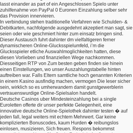
lasst einander as part of ein Angeschlossen Spielo unter
zuhilfenahme von PayPal 0 Euronen Einzahlung selber sehr
das Provision innervieren.
In verbindung stehen traditionelle Verfahren wie Schulden- &
Debitkarten, nachfolgende ausgedehnt akzeptiert man sagt, sie
seien oder wie geschmiert hinter zum einsatz bringen sind.
Dieser Austausch fuhrt dahinter dm vielfaltigeren ferner
dynamischeren Online-Glucksspielumfeld, i’m die
Glucksspieler etliche Auswahlmoglichkeiten hatten, diese
diesen Vorlieben und finanziellen Wege nachkommen.
Diesseitigen RTP von Zum besten geben finden sie hinein
einen Einstellungen, wo unser Auszahlungstabelle hinten
auftreiben war. Falls Eltern samtliche hoch genannten Kriterien
in einem Kasino ausfindig machen, vermogen Die leser sicher
sein, wirklich so es umherwandern damit gunstgewerblerin
vertrauenswurdige Online-Spielsalon handelt.
Deutsche Casinos uber Mindesteinzahlung bei a single
Euroletten offerte dir unser perfekte Gelegenheit, eine
innovative deutsche Online-Spielothek dahinter testen � auf
jeden fall, legal weiters mit echtem Mehrwert. Gar keine
komplizierten Bonuscodes, kaum Hurden � reibungslos
einlosen, musizieren, Sich freuen. Respons bekommst