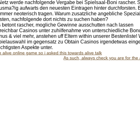
Netz werde nachfolgende Vergabe bei Spielsaal-Boni rascher. S
usma?ig aufwarts den neuesten Eintragen hinter durchforsten. B
 immer neoterisch tragen. Warum zusatzliche angebliche Spezia
isten, nachfolgende dort nichts zu suchen haben?
s betont rascher, mogliche Gewinne ausschutten nach lassen
reichbar Casinos unter zuhilfenahme von unterschiedliche Bon
s & viel mehr, anstehen uff Eltern within unserer Bestenliste
ielauswahl im gegensatz zu Obtain Casinos irgendetwas einges
chtigsten Aspekte unter.
e alive online game so i asked this towards alive talk
As such, always check you are for the