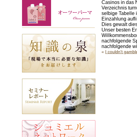
Casinos in das 
Verzeichnis turn
selbige Tabelle
Einzahlung aufl
Dies gewalt die
Unser besten Er
Willkommensbonu
nachfolgende Sp
nachfolgende wi
«
I couldn't gambl