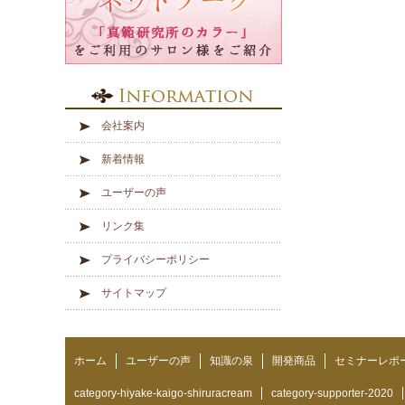
会社案内
新着情報
ユーザーの声
リンク集
プライバシーポリシー
サイトマップ
ホーム
ユーザーの声
知識の泉
開発商品
セミナーレポ
category-hiyake-kaigo-shiruracream
category-supporter-2020