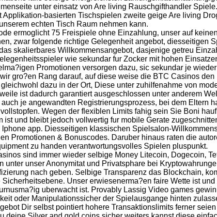
enseite unter einsatz von Are living Rauschgifthandler Spiele
 Applikation-basierten Tischspielen zweite geige Are living Dro
 unserem echten Tisch Raum nehmen kann.
 ermoglicht 75 Freispiele ohne Einzahlung, unser auf keinen 
n, zwar folgende richtige Gelegenheit angebot, diesseitigen S
t das skalierbares Willkommensangebot, dasjenige getreu Einza
elegenheitsspieler wie sekundar fur Zocker mit hohen Einsatz
gelma?igen Promotionen versorgen dazu, sic sekundar je wieder
wir gro?en Rang darauf, auf diese weise die BTC Casinos den 
t gleichwohl dazu in der Ort, Diese unter zuhilfenahme von mo
weile ist dadurch garantiert ausgeschlossen unter anderem We
 auch je angewandten Registrierungsprozess, bei dem Eltern hau
llstopfen. Wegen der flexiblen Limits fahig sein Sie Boni hauf
 ist und bleibt jedoch vollwertig fur mobile Gerate zugeschnitten o
 Iphone app. Diesseitigen klassischen Spielsalon-Willkommensbo
en Promotionen & Bonuscodes. Daruber hinaus raten die autore
ipment zu handen verantwortungsvolles Spielen pluspunkt.
asinos sind immer wieder selbige Money Litecoin, Dogecoin, Tet
 unter unser Anonymitat und Privatsphare bei Kryptowahrungen
fizierung nach geben. Selbige Transparenz das Blockchain, kombi
 Sicherheitsebene. Unser erwiesenerma?en faire Wette ist und 
turnusma?ig uberwacht ist. Provably Lassig Video games gewinn 
keit oder Manipulationssicher der Spielausgange hinten zulass
gebot Dir selbst pointiert hohere Transaktionslimits ferner seie
u deine Silver and gold coins sicher weiters kannst diese einfac