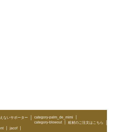
category-palm_de_mimi
えないサポーター
category-blowout
粧材のご注文はこちら
ent
jacof