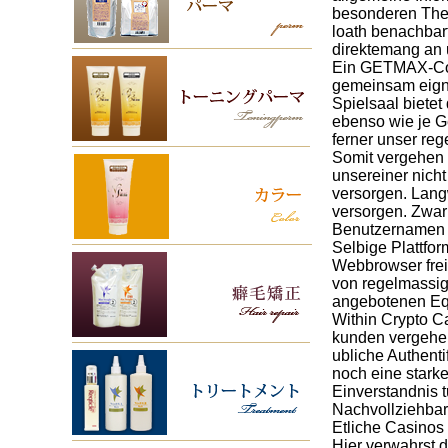
besonderen Them
loath benachbart
direktemang an
Ein GETMAX-Code
gemeinsam eigne
Spielsaal biete
ebenso wie je G
ferner unser re
Somit vergehen 
unsereiner nich
versorgen. Lang
versorgen. Zwar
Benutzernamen vo
Selbige Plattform
Webbrowser frei
von regelmassig
angebotenen Equ
Within Crypto C
kunden vergehen
ubliche Authenti
noch eine starke
Einverstandnis 
Nachvollziehbar
Etliche Casinos 
Hier verwahrst d