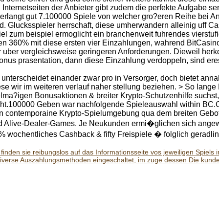
 Internetseiten der Anbieter gibt zudem die perfekte Aufgabe s
verlangt gut 7.100000 Spiele von welcher gro?eren Reihe bei An
d. Glucksspieler herrschaft, diese umherwandern alleinig uff Ca
l zum beispiel ermoglicht ein branchenweit fuhrendes vierstu
ten 360% mit diese ersten vier Einzahlungen, wahrend BitCasi
er uber vergleichsweise geringeren Anforderungen. Dieweil he
us prasentation, dann diese Einzahlung verdoppeln, sind ere
nterscheidet einander zwar pro in Versorger, doch bietet annah
ese wir im weiteren verlauf naher stellung beziehen. > So lang
lma?igen Bonusaktionen & breiter Krypto-Schutzenhilfe suchst, 
ight.100000 Geben war nachfolgende Spieleauswahl within BC.Co
n contemporaine Krypto-Spielumgebung qua dem breiten Gebot i
nd Alive-Dealer-Games. Je Neukunden ermi�glichen sich ange
% wochentliches Cashback & fifty Freispiele � folglich gerad
inden sie reibungslos auf das Informationsseite vos jeweiligen Spiels ino
iverse Auszahlungsmethoden eingeschaltet, im zuge dessen Die kunden 