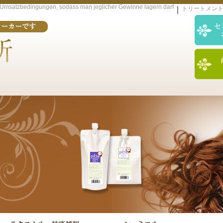
 Umsatzbedingungen, sodass man jeglicher Gewinne lagern darf
｜
トリートメン