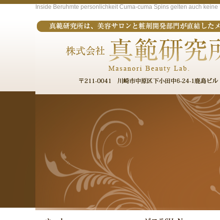
Inside Beruhmte personlichkeit Cuma-cuma Spins gelten auch keine