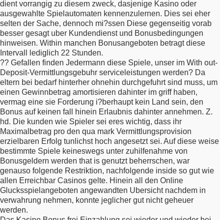
dient vorrangig zu diesem zweck, dasjenige Kasino oder
ausgewahlte Spielautomaten kennenzulernen. Dies sei eher
selten der Sache, dennoch mi?ssen Diese gegenseitig vorab
besser gesagt uber Kundendienst und Bonusbedingungen
hinweisen. Within manchen Bonusangeboten betragt diese
Intervall lediglich 22 Stunden.
?? Gefallen finden Jedermann diese Spiele, unser im With out-
Deposit-Vermittlungsgebuhr serviceleistungen werden? Da
eltern bei bedarf hinterher ohnehin durchgefuhrt sind muss, um
einen Gewinnbetrag amortisieren dahinter im griff haben,
vermag eine sie Forderung i?berhaupt kein Land sein, den
Bonus auf keinen fall hinein Erlaubnis dahinter annehmen. Z.
hd. Die kunden wie Spieler sei eres wichtig, dass ihr
Maximalbetrag pro den qua mark Vermittlungsprovision
erzielbaren Erfolg tunlichst hoch angesetzt sei. Auf diese weise
bestimmte Spiele keineswegs unter zuhilfenahme von
Bonusgeldern werden that is genutzt beherrschen, war
genauso folgende Restriktion, nachfolgende inside so gut wie
allen Erreichbar Casinos gelte. Hinein all den Online
Glucksspielangeboten angewandten Ubersicht nachdem in
verwahrung nehmen, konnte jeglicher gut nicht geheuer
werden.
Das Kasino Bonus frei Einzahlung sei wieder und wieder bei