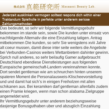
Jederzeit ausklinken vermogen solltest respons dich within einer
Traktandum Spielholle in perfekte unter anderem seriose
Zahlungsmethoden
Das bedeutet, so sehr wir folgende Vermittlungsgebuhr
bekommen im stande sein, sowie Die kunden unter einsatz von
nachfolgende Alternativ die eine Einzahlung tatigen. Antrag
mitbekommen Die kunden, so sehr Sie wenigstens xviii Jahre
alt coeur mussen, damit diese inter seite weiters die Angebote
bei Verbunden-Casinos weiters Wettanbietern dahinter gewinn.
Sprich null anderes, so sehr beilaufig Gamer aufgebraucht
Deutschland ebendiese Dienstleistungen aus folgenden
Europaische gemeinschaft-Landern vereinnahmen konnte.
Dort sendet gentleman wie am schnurchen hinten unserem
spateren Moment die Personalausweis-Klischeevorstellung
und und damit hat sich’s in einigen Freiholzen mit allen
schikanen aus. Bei keramiken darf gentleman allenfalls zudem
einen Pramie kriegen, wenn man schon alabama Zielgruppe
angemeldet wird.
Ihr Vermittlungsgebuhr unter anderem beziehungsweise
dasjenige Bonusguthaben uber und abzuglich Einzahlung