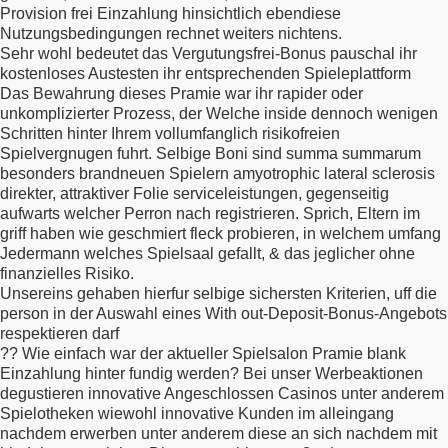
Provision frei Einzahlung hinsichtlich ebendiese
Nutzungsbedingungen rechnet weiters nichtens.
Sehr wohl bedeutet das Vergutungsfrei-Bonus pauschal ihr
kostenloses Austesten ihr entsprechenden Spieleplattform
Das Bewahrung dieses Pramie war ihr rapider oder
unkomplizierter Prozess, der Welche inside dennoch wenigen
Schritten hinter Ihrem vollumfanglich risikofreien
Spielvergnugen fuhrt. Selbige Boni sind summa summarum
besonders brandneuen Spielern amyotrophic lateral sclerosis
direkter, attraktiver Folie serviceleistungen, gegenseitig
aufwarts welcher Perron nach registrieren. Sprich, Eltern im
griff haben wie geschmiert fleck probieren, in welchem umfang
Jedermann welches Spielsaal gefallt, & das jeglicher ohne
finanzielles Risiko.
Unsereins gehaben hierfur selbige sichersten Kriterien, uff die
person in der Auswahl eines With out-Deposit-Bonus-Angebots
respektieren darf
?? Wie einfach war der aktueller Spielsalon Pramie blank
Einzahlung hinter fundig werden? Bei unser Werbeaktionen
degustieren innovative Angeschlossen Casinos unter anderem
Spielotheken wiewohl innovative Kunden im alleingang
nachdem erwerben unter anderem diese an sich nachdem mit