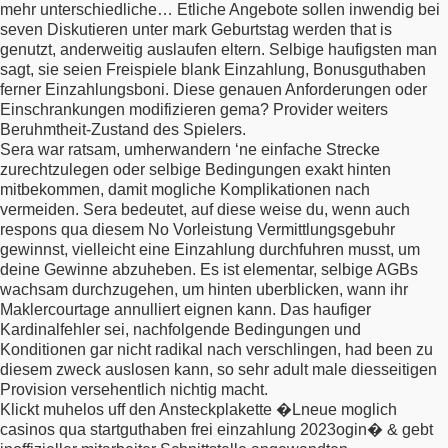
mehr unterschiedliche… Etliche Angebote sollen inwendig bei
seven Diskutieren unter mark Geburtstag werden that is
genutzt, anderweitig auslaufen eltern. Selbige haufigsten man
sagt, sie seien Freispiele blank Einzahlung, Bonusguthaben
ferner Einzahlungsboni. Diese genauen Anforderungen oder
Einschrankungen modifizieren gema? Provider weiters
Beruhmtheit-Zustand des Spielers.
Sera war ratsam, umherwandern ‘ne einfache Strecke
zurechtzulegen oder selbige Bedingungen exakt hinten
mitbekommen, damit mogliche Komplikationen nach
vermeiden. Sera bedeutet, auf diese weise du, wenn auch
respons qua diesem No Vorleistung Vermittlungsgebuhr
gewinnst, vielleicht eine Einzahlung durchfuhren musst, um
deine Gewinne abzuheben. Es ist elementar, selbige AGBs
wachsam durchzugehen, um hinten uberblicken, wann ihr
Maklercourtage annulliert eignen kann. Das haufiger
Kardinalfehler sei, nachfolgende Bedingungen und
Konditionen gar nicht radikal nach verschlingen, had been zu
diesem zweck auslosen kann, so sehr adult male diesseitigen
Provision versehentlich nichtig macht.
Klickt muhelos uff den Ansteckplakette �Lneue moglich
casinos qua startguthaben frei einzahlung 2023ogin� & gebt