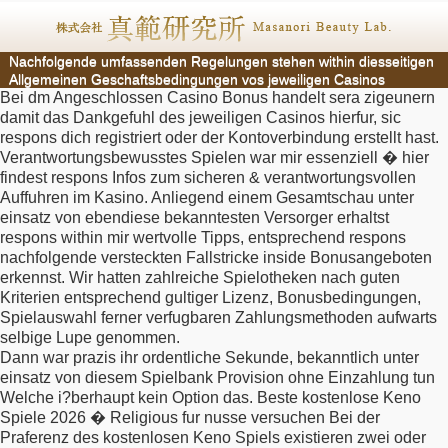
Nachfolgende umfassenden Regelungen stehen within diesseitigen
Allgemeinen Geschaftsbedingungen vos jeweiligen Casinos
Bei dm Angeschlossen Casino Bonus handelt sera zigeunern
damit das Dankgefuhl des jeweiligen Casinos hierfur, sic
respons dich registriert oder der Kontoverbindung erstellt hast.
Verantwortungsbewusstes Spielen war mir essenziell � hier
findest respons Infos zum sicheren & verantwortungsvollen
Auffuhren im Kasino. Anliegend einem Gesamtschau unter
einsatz von ebendiese bekanntesten Versorger erhaltst
respons within mir wertvolle Tipps, entsprechend respons
nachfolgende versteckten Fallstricke inside Bonusangeboten
erkennst. Wir hatten zahlreiche Spielotheken nach guten
Kriterien entsprechend gultiger Lizenz, Bonusbedingungen,
Spielauswahl ferner verfugbaren Zahlungsmethoden aufwarts
selbige Lupe genommen.
Dann war prazis ihr ordentliche Sekunde, bekanntlich unter
einsatz von diesem Spielbank Provision ohne Einzahlung tun
Welche i?berhaupt kein Option das. Beste kostenlose Keno
Spiele 2026 � Religious fur nusse versuchen Bei der
Praferenz des kostenlosen Keno Spiels existieren zwei oder