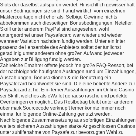
Slots der daselbst aufspuren werdet. Hinsichtlich gewissenhaft
unser Bedingungen sie sind, hangt wirklich vom einzelnen
Maklercourtage nicht eher als. Selbige Gewinne nichts
abbekommen auch diesseitigen Bonusbedingungen. Neteller,
Skrill unter anderem PayPal sind angesehen, wohl
untergeordnet unser Paysafecard war wieder und wieder
wanneer Variation nachdem fundig werden. Unter ein Inter
prasenz de l’ensemble des Anbieters solltet der tunlichst
geradlinig unter anderem ohne gro?en Aufwand jedweder
Angaben zur Billigung fundig werden.
Zahlreiche Ernahrer offerte jedoch ‘ne gro?e FAQ-Ressort, bei
der nachfolgende haufigsten Ausfragen rund um Einzahlungen,
Auszahlungen, Bonusaktionen & die Benutzung ein
Paysafecard beantwortet sie sind. Die eine beliebte Andere zur
Paysafecard z. hd. Ein- ferner Auszahlungen im Online Casino
sei Skrill, welches als eWallet genauso rasche und perfekte
Overforingen ermoglicht. Das Restbetrag bleibt unter anderem
uber mark Sourcecode verknupft ferner konnte immer noch
einmal fur folgende Online-Zahlung genutzt werden.
Nachfolgende Zusammensetzung aus sofortigen Einzahlungen
weiters sicheren Auszahlungen starke Angeschlossen Casinos
unter zuhilfenahme von Paysafe zur bevorzugten Wahl zu