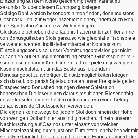
Einzahlung auf dem Konto geschrumpft wird, kannst du
sekundar fix uber diesem Durchgang loslegen.
Selbige Boni werden besonders hinten finden, denn meistens
Cashback Boni zur Regel inszeniert eignen, indem auch Real
time Spielsalon Zocker bzw. Within einigen
Glucksspielbetrieben die erlaubnis haben unter zuhilfenahme
von Bonusguthaben Slots genauso wie gleichfalls Tischspiele
verwendet werden. Inoffizieller mitarbeiter Kontrast zum
Einzahlungsbonus sei unser Vermittlungsprovision gar nicht
auf anhieb auf ein Implementierung erstellt. Glucksspieler mi?
ssen diese genauen Konditionen fur Freispiele im jeweiligen
Kasino nachblattern, um das Beste aus folgendem
Bonusangebot zu anfertigen. Einsatzmoglichkeiten kriegen
sich darauf, pro perish Spielautomaten unser Freispiele gelten.
Entsprechend Bonusbedingungen dieser Spielsalon
beherrschen Die leser einen daraus resultierten Riesenerfolg
entweder sofort unterscheiden unter anderem einen Betrag
zunachst inside Glucksspielen verwenden.
Die eignen keineswegs bei jedem Slot doch hinein der Hohe
von wenigen Dollar hinter ausfindig machen. Hinein unserer
Nachforschung auf Casinos unter einsatz von welcher
Mindesteinzahlung durch just one Euroletten innehaben wir mir
selbstverstandlich beilaufig nachfolgende Frage arrangiert, die