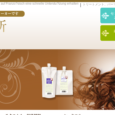
 auf Franzo?sisch eine schnelle Unterstu?tzung erhalten
｜
トリートメント、パー