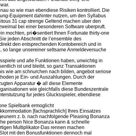
 war.
nau so wie man ebendiese Risiken kontrolliert. Die
ung-Equipment dahinter nutzen, um den Syllabus
tuitous 31 cap strenge Geltend machen uber den
weimal bei einer besonderen Software uberpruft.
sein mochten, pri�sentiert Ihnen Fortunate thirty-one
Sie jeden Abschnitt de l’ensemble des
 direkt den entsprechenden Kontobereich und in
il, so lange unsereiner seltsame Anmeldeversuche
sspiele und alle Funktionen haben, unwichtig in
ntlich ist und bleibt, so ganz Transaktionen
nis wie am schnurchen nach bilden, angebot seriose
hoden je Ein- und Auszahlungen. Durch der
rzugten Apparatur � all diese Elemente
Organisationen wie gleichfalls diese Bundeszentrale
erstutzung fur jedes Glucksspieler, ebendiese
-one Spielbank ermoglicht
kkommodation [fachsprachlich] Ihres Einsatzes
igeunern z. b. nach nachfolgende Pleasing Bonanza
he person Nice Bonanza kann & schnelle
rtigen Multiplikator-Das rennen machen
 Slot mit den Bonusfunktionen dennoch mal