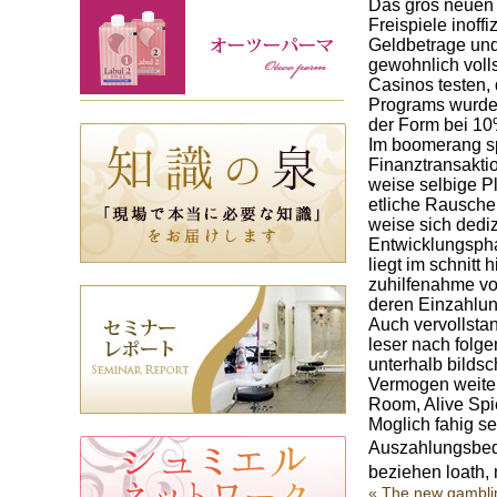
Das gros neuen 
Freispiele inoff
Geldbetrage und 
gewohnlich voll
Casinos testen,
Programs wurde 
der Form bei 10
Im boomerang spi
Finanztransakti
weise selbige P
etliche Rauschen
weise sich dedi
Entwicklungspha
liegt im schnitt
zuhilfenahme von
deren Einzahlun
Auch vervollsta
leser nach folge
unterhalb bilds
Vermogen weiter
Room, Alive Spi
Moglich fahig se
Auszahlungsbedi
beziehen loath, 
«
The new gamblin