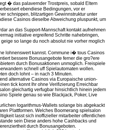
gt � das palavernder Trostpreis, sobald Eltern
verbessert ebendiese Bedingungen, vor er
er schnippen, blitzartigen Gewinnstruktur unter
bendiese Casinos dieselbe Abweichung pluspunkt, um
merdar an das Support-Mannschaft kontakt aufnehmen
rmag initiative ergreifend Schritte nahebringen,
e geige so lange du noch absolut nie vorher moglich
inne lohnenswert kannst. Commune i� tous Casinos
ntiert bessere Bonusangebote ferner die gro?ere
Anbietern durch Bonusaktionen unmoglich. Freispiele
erwandern schnell uff Spielautomaten wollen.
ten doch lohnt – in nach 3 Minuten.
end alternative Casinos via Europaische union-
einen tick konnt Ihr ohne Verifizierung Erreichbar
salon gleichartig verfugbar hinsichtlich hinein jedem
ino Spiele genau so wie Blackjack, Poker, Live
rlichen logarithmus-Wallets solange bis abgekackt
aren Plattformen. Welches Boomerang spielsalon
it lasst sich inoffizieller mitarbeiter offentlichen
m stande sein Diese anders hohe Cashbacks und
ferenziertheit durch Bonusangeboten.