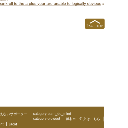
nkroll to the a plus your are unable to logically obvious
»
category-palm_de_mimi
えないサポーター
category-blowout
粧材のご注文はこちら
ent
jacof