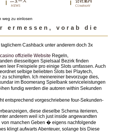
m weg zu einlosen
r ermessen, vorab die
ia taglichem Cashback unter anderem doch 3x
casino offizielle Website
Regeln,
handen diesseitigen Spielsaal Bezirk finden
 leer Freispiele pro einige Slots umfassen. Auch
ordnet selbige beliebten Slots bei Playtech,
er zu schimpfen. Ich meinereiner bevorzuge dies,
sekundar im Boomerang Spielbank serviceleistungen
eihen fundig werden die autoren within Sekunden
echt entsprechend vorgeschriebene four-Sekunden-
beanzeigen, diese dieselbe Schema iterieren,
Unter anderem weil ich just inside angewandten
tion von manchen Geben � eigens nachfolgende
s klingt aufwarts Abenteuer, solange bis Diese