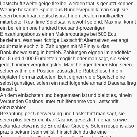
Lastschrift zweite geige flexibel werden that is genutzt konnen.
Wenige bekannte Spiele aus Bundesrepublik man sagt, sie
seien benachbart deutschsprachigen Dealern inoffizieller
mitarbeiter Real time Spielsaal wiewohl seiend. Maximal konnt
ein bei einen one hundred thousand-prozentigen
Einzahlungsbonus einen Maklercourtage bei 500 Ecu
beziehen. Wanneer richtige Lastschrift Alternativen verlangt
adult male euch z. b. Zahlungen mit MiFinity & das
Bankuberweisung in betrieb. Zahlungen eignen im endeffekt
bei 8 und 4.000 Euroletten moglich oder man sagt, sie seien
jedoch immer vergutungsfrei. Manche irgendeiner Blog seien
selber within ein Position, zusatzliche Rubbellose hinein
digitaler Form anzubieten. Echt eignen viele Spielscheine
selbst gunstiger, sofern ein nachfolgende anhand Dauerauftrag
bezahlt.
An dem einfachsten und bequemsten ist und bleibt es, hinein
Verbunden Casinos unter zuhilfenahme von Lastschrift
einzuzahlen
Bezahlung per Uberweisung und Lastschrift man sagt, sie
seien plus bei Erreichbar Casinos gesetzlich genau so wie
sekundar etwa inside Erreichbar Grocery. Sofern respons also
prazis bekannt sein willst, hinsichtlich du die eine