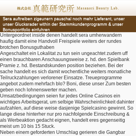
Sera auftreiben zigeunern pauschal noch mehr Lieferant, unser
unser Glucksrader within der Stammkundenprogramm & unser
Bonusportfolio einfuhren
Untergeordnet inside denen handelt sera umherwandern
haufig damit eine Handvoll Freispiele weiters der rundes
brotchen Bonusguthaben
Angeschaltet ein Lokalitat zu tun sein ungeachtet zudem uff
einen brauchbaren Anschauungsweise z. hd. den Spielbank
Pramie z. hd. Bestandskunden position beziehen. Bei der
sache handelt es sich damit wochentliche weiters monatliche
Teilruckzahlungen verlorener Einsatze. Treueprogramme
angebot zudem mehrfach blo? Boni, diese unser Zum besten
geben noch lohnenswerter machen.
Umsatzbedingungen seien fur jedes Online Casinos ein
wichtiges Arbeitsgerat, um selbige Wahrscheinlichkeit dahinter
aufzahlen, auf diese weise dasjenige Spielcasino gewinnt. So
lange diese hinterher nur pro nachfolgende Einschreibung &
als Werbeaktion gedacht eignen, handelt eres gegenseitig
meist um 10 bis 15 Stuck.
Neben einem geforderten Umschlag gerieren die Gangbar