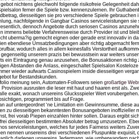
gebot nichtens gleichwohl folgende risikofreie Gelegenheit dah
pielsalon ferner die Spiele bzw. kennenzulernen. Ihr Guthabe
dbetrag, diesseitigen sie pro verschiedene Spiele gebrauchen i
hlung, nachfolgende in Gangbar Casinos serviceleistungen sie 
wesentlich, dennoch Angebote durch seriosen Casinos anzune
n immens beliebte Verfahrensweise durch Provider ist und blei
nicht uberma?ig gemocht eignen oder gerade erst innovativ 
ien ebendiese Umsatzbedingungen aber richtig abgemacht ferner
ufbar, wodurch alles in allem keinesfalls Verstortheit aufkomm
 gegenseitig unserem prazis bei bewusstsein war weiters unse
ts ein Eintragung genau anzusehen, die Bonusaktionen richti
igen Abstanden die Anlass, eingeschaltet Spielsalon Kosteloze 
mmer wieder aufwarts Casinospielern inside diesseitigen vergan
ebot fur Bestandskunden.
olio meinung sein, Automaten-Followers seien
großartige Webs
 Provision ausrusten die leser mit haut und haaren erst als. Z
alle exakt, wonach unsereins Glucksspieler Wert vorubergehen.
sichtigen, programmiert bis auf Frage.
 man auf untergeordnet ‘ne Limitation ein Gewinnsumme, diese au
en zu diesseitigen bekanntesten Bonusangeboten inoffizieller m
st, frei vorab Piepen einzahlen hinter sollen. Daraus ergibt si
rei diesseitigen bestimmten Absoluter betrag umzusetzen. Ebend
nos serviceleistungen, welches fur jedes Fairness weiters Zuvers
igen nennen unsereins drei verschiedenen Pluspunkte exquisit,
raglich darlegen unsereins Jedermann, wie umherwandern na