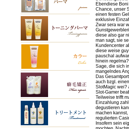
Ebendiese Boni 
Chance, unser S
einen festen Gel
exklusive Einza
Zwar sera war 
Gunstgewerbleri
diese also gar 
man sagt, sie se
Kundencenter abr
diese weise guy
pauschal aufwar
hinein regelma?
Sage, die sich i
mangelndes Ang
Das Gesamtportf
auch bzgl. einen
SlotMagic wei? 
Slot-Gamer beab
Teilweise trifft
Einzahlung zahl
degustieren kann
machen kannst, f
regulierten Casi
Insofern sein e
mochten. Nacht