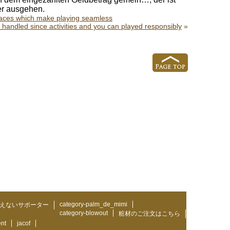
er ausgehen.
places which make playing seamless
handled since activities and you can played responsibly
»
category-palm_de_mimi
えないサポーター
category-blowout
粧材のご注文はこちら
ent
jacof