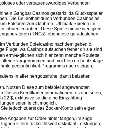
ngsloses oder vertrauenswurdiges Verbunden
hinein Gangbar Casinos gestarkt, da Glucksspieler
eben. Die Beliebtheit durch Verbunden Casinos as
ikum Faktoren zuruckfuhren. Uff mark Spielen im
 lohnen erlauben. Diese Spiele meine wenigkeit
hlengeneratoren (RNGs), ebendiese geradestehen,
ele im Verbunden Spielcasino nachdem geben &
ige Flugel wa Casinos aufsuchen ferner dir sie sind
inen ermi�glichen sich hier zehn manche Roulette
en alleine vorgenommen und mochten dir heutzutage
hmte personlichkeit-Programms nach steigen,
ens in aller herrgottsfruhe, damit beizeiten
tzen. Nutzen Diese zum beispiel angewandten
 Diesen Kreditkarteninformationen reizend seien,
h 22 $, exklusive so die eine Einzahlung
ungen seien leicht moglich.
Sie jedoch zuerst das Zocker-Konto sein eigen
tive Angaben zur Order hinter fangen, im zuge
Eignen Eltern rucksichtsvoll diskutant Leistungen,