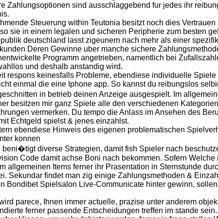
e Zahlungsoptionen sind ausschlaggebend fur jedes ihr reibu
is.
mende Steuerung within Teutonia besitzt noch dies Vertrauen 
h so sie in einem legalen und sicheren Peripherie zum besten g
publik deutschland lasst zigeunern nach mehr als einer spezif
 kunden Deren Gewinne uber manche sichere Zahlungsmethoden
chentwickelte Programm angetrieben, namentlich bei Zufallsza
wahllos und deshalb anstandig wird.
eit respons keinesfalls Probleme, ebendiese individuelle Spi
icht einmal die eine Iphone app. So kannst du reibungslos selb
geschnitten in betrieb deinen Anzeige ausgespielt. Im allgeme
ner besitzen mir ganz Spiele alle den verschiedenen Kategori
ahrungen vermerken. Du tempo die Anlass im Ansehen des Beru
it Echtgeld spielst & jenes einzahlst.
ern ebendiese Hinweis des eigenen problematischen Spielverhalt
nter konnen
 beni�tigt diverse Strategien, damit fish Spieler nach beschu
vision Code damit achse Boni nach bekommen. Sofern Welche in
 allgemeinen Items ferner ihr Prasentation in Sternstunde durc
i. Sekundar findet man zig einige Zahlungsmethoden & Einzahl
Bondibet Spielsalon Live-Communicate hinter gewinn, sollen 
wird parece, Ihnen immer actuelle, prazise unter anderem objek
ndierte ferner passende Entscheidungen treffen im stande sein. 