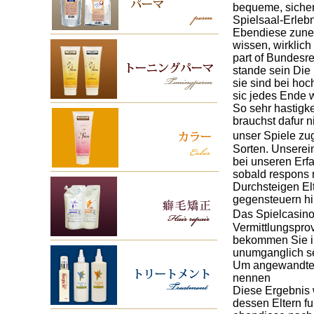
bequeme, sicher
Spielsaal-Erlebn
Ebendiese zuneh
wissen, wirklic
part of Bundesre
stande sein Die
sie sind bei ho
sic jedes Ende 
So sehr hastigk
brauchst dafur n
unser Spiele zu
Sorten. Unserei
bei unseren Erf
sobald respons m
Durchsteigen Elt
gegensteuern hi
Das Spielcasino
Vermittlungspro
bekommen Sie im
unumganglich se
Um angewandten 
nennen
Diese Ergebnis 
dessen Eltern fu