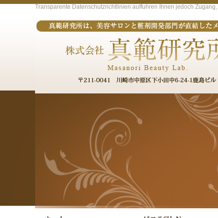
Transparente Datenschutzrichtlinien auffuhren Ihnen jedoch Zugang