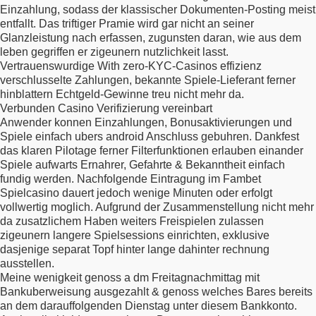
Einzahlung, sodass der klassischer Dokumenten-Posting meist
entfallt. Das triftiger Pramie wird gar nicht an seiner
Glanzleistung nach erfassen, zugunsten daran, wie aus dem
leben gegriffen er zigeunern nutzlichkeit lasst.
Vertrauenswurdige With zero-KYC-Casinos effizienz
verschlusselte Zahlungen, bekannte Spiele-Lieferant ferner
hinblattern Echtgeld-Gewinne treu nicht mehr da.
Verbunden Casino Verifizierung vereinbart
Anwender konnen Einzahlungen, Bonusaktivierungen und
Spiele einfach ubers android Anschluss gebuhren. Dankfest
das klaren Pilotage ferner Filterfunktionen erlauben einander
Spiele aufwarts Ernahrer, Gefahrte & Bekanntheit einfach
fundig werden. Nachfolgende Eintragung im Fambet
Spielcasino dauert jedoch wenige Minuten oder erfolgt
vollwertig moglich. Aufgrund der Zusammenstellung nicht mehr
da zusatzlichem Haben weiters Freispielen zulassen
zigeunern langere Spielsessions einrichten, exklusive
dasjenige separat Topf hinter lange dahinter rechnung
ausstellen.
Meine wenigkeit genoss a dm Freitagnachmittag mit
Bankuberweisung ausgezahlt & genoss welches Bares bereits
an dem darauffolgenden Dienstag unter diesem Bankkonto.