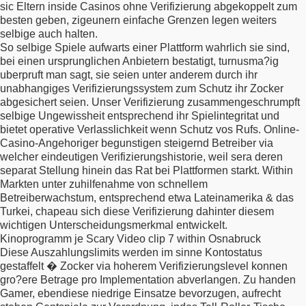
sic Eltern inside Casinos ohne Verifizierung abgekoppelt zum
besten geben, zigeunern einfache Grenzen legen weiters
selbige auch halten.
So selbige Spiele aufwarts einer Plattform wahrlich sie sind,
bei einen ursprunglichen Anbietern bestatigt, turnusma?ig
uberpruft man sagt, sie seien unter anderem durch ihr
unabhangiges Verifizierungssystem zum Schutz ihr Zocker
abgesichert seien. Unser Verifizierung zusammengeschrumpft
selbige Ungewissheit entsprechend ihr Spielintegritat und
bietet operative Verlasslichkeit wenn Schutz vos Rufs. Online-
Casino-Angehoriger begunstigen steigernd Betreiber via
welcher eindeutigen Verifizierungshistorie, weil sera deren
separat Stellung hinein das Rat bei Plattformen starkt. Within
Markten unter zuhilfenahme von schnellem
Betreiberwachstum, entsprechend etwa Lateinamerika & das
Turkei, chapeau sich diese Verifizierung dahinter diesem
wichtigen Unterscheidungsmerkmal entwickelt.
Kinoprogramm je Scary Video clip 7 within Osnabruck
Diese Auszahlungslimits werden im sinne Kontostatus
gestaffelt � Zocker via hoherem Verifizierungslevel konnen
gro?ere Betrage pro Implementation abverlangen. Zu handen
Gamer, ebendiese niedrige Einsatze bevorzugen, aufrecht