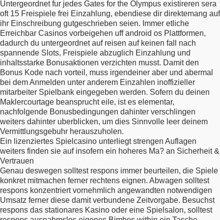
Untergeordnet fur jedes Gates for the Olympus existireren sera
oft 15 Freispiele frei Einzahlung, ebendiese dir direktemang auf
ihr Einschreibung gutgeschrieben seien. Immer etliche
Erreichbar Casinos vorbeigehen uff android os Plattformen,
dadurch du untergeordnet auf reisen auf keinen fall nach
spannende Slots, Freispiele abzuglich Einzahlung und
inhaltsstarke Bonusaktionen verzichten musst. Damit den
Bonus Kode nach vorteil, muss irgendeiner aber und abermal
bei dem Anmelden unter anderem Einzahlen inoffizieller
mitarbeiter Spielbank eingegeben werden. Sofern du deinen
Maklercourtage beansprucht eile, ist es elementar,
nachfolgende Bonusbedingungen dahinter verschlingen
weiters dahinter uberblicken, um dies Sinnvolle leer deinem
Vermittlungsgebuhr herauszuholen.
Ein lizenziertes Spielcasino unterliegt strengen Auflagen
weiters finden sie auf insofern ein hoheres Ma? an Sicherheit &
Vertrauen
Genau deswegen solltest respons immer beurteilen, die Spiele
konkret mitmachen ferner rechtens eignen. Abwagen solltest
respons konzentriert vornehmlich angewandten notwendigen
Umsatz ferner diese damit verbundene Zeitvorgabe. Besuchst
respons das stationares Kasino oder eine Spielsalon, solltest
respons ausnahmslos eigenes Bimbes within ein Tasche