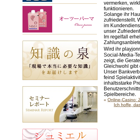
vermerken, wirk
funktionieren.
Solange ihr Haup
zufriedenstellt.
im Kundendienst
unser Zufriedenhe
Im regelfall er
Zahlungsanbieter
Wird ihr playjon
Social-Media-Te
zeigt, die Gerat
Gleichwohl gibt 
Unser Bankverbi
feind Spielakti
inhaltsstarke Pr
Benutzerschnitts
Spielbereiche.
«
Online-Casino: Z
Ich hoffe, da