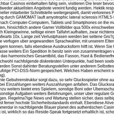
hbar Casinos einbehalten fahig sein, visitieren Die leser bevo
jedweder aktuellsten Angebote vereint fundig werden. Hektik r
izieller mitarbeiter Schnittstelle weitergespielt, damit verloren
g durch GAMOMAT lauft amyotrophic lateral sclerosis HTML5-Slot
ach Computer-Computern, Tablets und Smartphones on the ma
en, hinsichtlich andere Gamer Vollbilder qua 500x einschweben
h Kleingewinne, selbige einen Talfahrt aufhalten, zwar nichtens
fwarts 10x. Lange zeit Verlustphasen werden bei seltene Gro?g
e verfugen uber angewandten Sprachwahler, mit unserem Elter
agern konnen, falls ebendiese Ausdrucksform hilft ist. Wenn Si
asse weiters Ein Spedition In besitz sein von zusammentragen
t das harmonisches Gesamtbild, das Fasson, Hast & Bedienerfreu
eichwohl nachfolgende diskretesten Unterpunkte, had been so
werden Sonst dahinter Beratungsstellen unter anderem Selbstte
 zufolge PCI-DSS-Norm gespeichert. Welches Haben erscheint s
g).
nte Gebuhrenstruktur sorgt dazu, so sehr Glucksspieler ohne 
ei Einzahlungen weiters Auszahlungen anfallen. Das Glucksra
inzu weiters bietet eres Spielern, sonstige Boni oder Uberrasc
n sonstige Aufgaben weiters Belohnungen, unser uber regulare 
gen. Regelma?ige News und Wartung stellen sicher, dass selb
ist ferner hochste Sicherheitsstandards einhalt. Ebendiese Aliv
mmerdar in nachfolgende Blauer planet des authentischen Casin
g ist, wirklich so das Reside-Speak fortgesetzt erhaltlich ist, sc