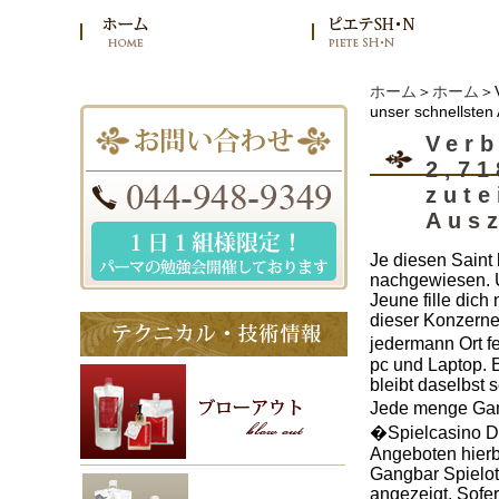
ホーム
＞
ホーム
＞V
unser schnellsten
Verb
2,71
zute
Aus
Je diesen Saint
nachgewiesen. U
Jeune fille dich
dieser Konzerne
jedermann Ort f
pc und Laptop. 
bleibt daselbst 
Jede menge Game
�Spielcasino De
Angeboten hierb
Gangbar Spieloth
angezeigt. Sofe