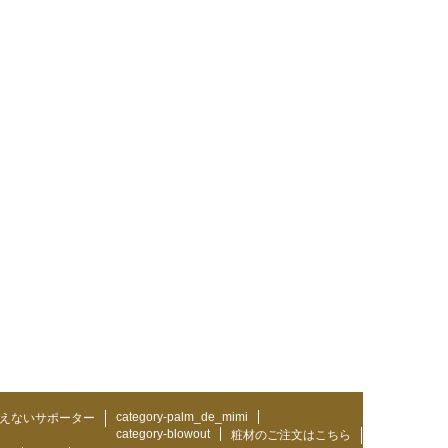
category-palm_de_mimi
えないサポーター
category-blowout
粧材のご注文はこちら