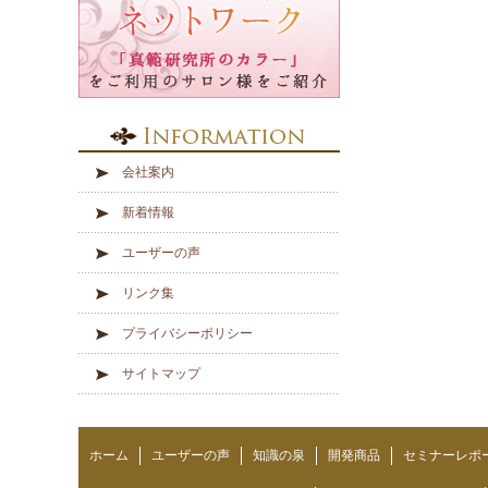
会社案内
新着情報
ユーザーの声
リンク集
プライバシーポリシー
サイトマップ
ホーム
ユーザーの声
知識の泉
開発商品
セミナーレポ