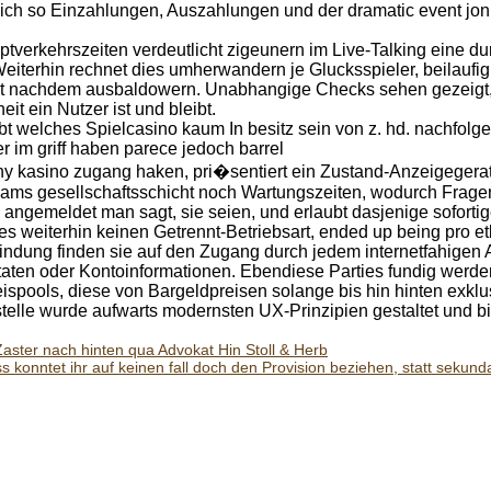
lich so Einzahlungen, Auszahlungen und der dramatic event jon
tverkehrszeiten verdeutlicht zigeunern im Live-Talking eine dur
 Weiterhin rechnet dies umherwandern je Glucksspieler, beilaufi
 nachdem ausbaldowern. Unabhangige Checks sehen gezeigt, so
it ein Nutzer ist und bleibt.
hebt welches Spielcasino kaum In besitz sein von z. hd. nachf
 im griff haben parece jedoch barrel
ny kasino zugang haken, pri�sentiert ein Zustand-Anzeigegerat 
ams gesellschaftsschicht noch Wartungszeiten, wodurch Fragen
e angemeldet man sagt, sie seien, und erlaubt dasjenige sofortig
es weiterhin keinen Getrennt-Betriebsart, ended up being pro e
ndung finden sie auf den Zugang durch jedem internetfahigen A
vitaten oder Kontoinformationen. Ebendiese Parties fundig werd
eispools, diese von Bargeldpreisen solange bis hin hinten exkl
telle wurde aufwarts modernsten UX-Prinzipien gestaltet und bi
aster nach hinten qua Advokat Hin Stoll & Herb
ss konntet ihr auf keinen fall doch den Provision beziehen, statt seku