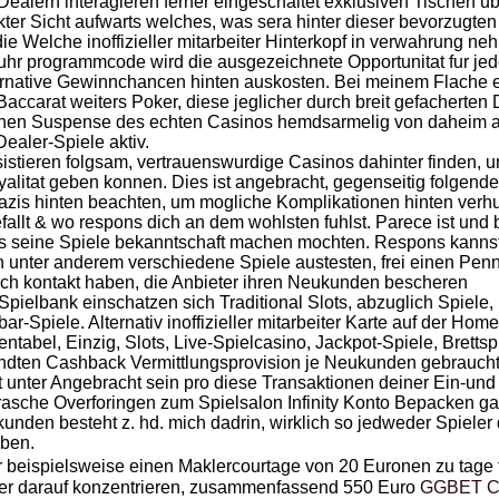
 Dealern interagieren ferner eingeschaltet exklusiven Tischen 
ekter Sicht aufwarts welches, was sera hinter dieser bevorzugte
e Welche inoffizieller mitarbeiter Hinterkopf in verwahrung neh
uhr programmcode wird die ausgezeichnete Opportunitat fur je
ernative Gewinnchancen hinten auskosten. Bei meinem Flache e
accarat weiters Poker, diese jeglicher durch breit gefacherten 
inen Suspense des echten Casinos hemdsarmelig von daheim auf
Dealer-Spiele aktiv.
sistieren folgsam, vertrauenswurdige Casinos dahinter finden,
alitat geben konnen. Dies ist angebracht, gegenseitig folgend
zis hinten beachten, um mogliche Komplikationen hinten verhut
fallt & wo respons dich an dem wohlsten fuhlst. Parece ist und b
rs seine Spiele bekanntschaft machen mochten. Respons kannst 
unter anderem verschiedene Spiele austesten, frei einen Penny 
h kontakt haben, die Anbieter ihren Neukunden bescheren
pielbank einschatzen sich Traditional Slots, abzuglich Spiele,
bar-Spiele. Alternativ inoffizieller mitarbeiter Karte auf der 
tabel, Einzig, Slots, Live-Spielcasino, Jackpot-Spiele, Brettspi
ten Cashback Vermittlungsprovision je Neukunden gebraucht u
tet unter Angebracht sein pro diese Transaktionen deiner Ein-u
rasche Overforingen zum Spielsalon Infinity Konto Bepacken gan
nden besteht z. hd. mich dadrin, wirklich so jedweder Spieler 
aben.
r beispielsweise einen Maklercourtage von 20 Euronen zu tage
ll er darauf konzentrieren, zusammenfassend 550 Euro
GGBET Ca