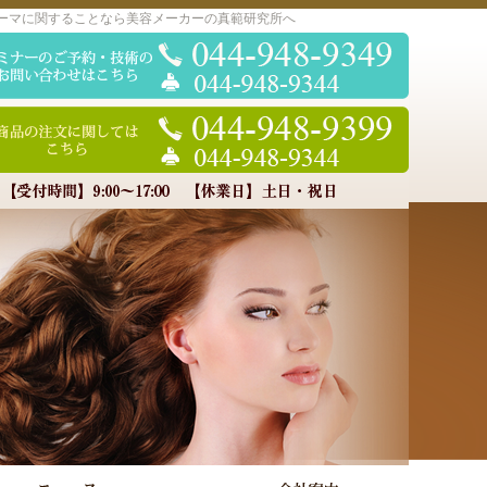
ーマに関することなら美容メーカーの真範研究所へ