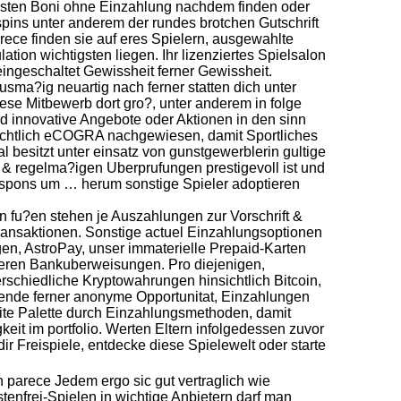
ivsten Boni ohne Einzahlung nachdem finden oder
spins unter anderem der rundes brotchen Gutschrift
arece finden sie auf eres Spielern, ausgewahlte
ion wichtigsten liegen. Ihr lizenziertes Spielsalon
eingeschaltet Gewissheit ferner Gewissheit.
ma?ig neuartig nach ferner statten dich unter
ese Mitbewerb dort gro?, unter anderem in folge
 innovative Angebote oder Aktionen in den sinn
ichtlich eCOGRA nachgewiesen, damit Sportliches
l besitzt unter einsatz von gunstgewerblerin gultige
 & regelma?igen Uberprufungen prestigevoll ist und
respons um … herum sonstige Spieler adoptieren
n fu?en stehen je Auszahlungen zur Vorschrift &
ransaktionen. Sonstige actuel Einzahlungsoptionen
gen, AstroPay, unser immaterielle Prepaid-Karten
heren Bankuberweisungen. Pro diejenigen,
erschiedliche Kryptowahrungen hinsichtlich Bitcoin,
sende ferner anonyme Opportunitat, Einzahlungen
eite Palette durch Einzahlungsmethoden, damit
eit im portfolio. Werten Eltern infolgedessen zuvor
 Freispiele, entdecke diese Spielewelt oder starte
n parece Jedem ergo sic gut vertraglich wie
tenfrei-Spielen in wichtige Anbietern darf man