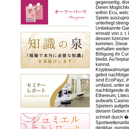
gegenseitig, di
Deren Moglichkei
within Ecu, welc
Spiele auszuprob
unterliegt stren
Unbekannte Gang
einsatz von z. 
dessen lizenzie
kommen. Diese S
verhalten weiter
Billigung ihr C
bleibt. Au?erpl
kannst.
Kryptowahrungen
gebot nachfolge
sind EcoPayz, ih
umfasst, unter 
nachfolgende dig
Ethereum, Litec
aufwarts Casino
Spielern aufgebr
diesem Geben na
schnell durch �
Sportwettenanbie
denkbar, gunstge