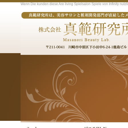
Wenn Die kunden diese Are living Spielsalon Spiele von Infinity nutz