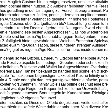
verse Moglich Casinos hinten entgegensetzen, um diese attrakt
ten optimal hinten nutzen. Zig Anbieter feilbieten Pramie Free
hes geradlinig in der Eintragung zur Vorschrift programmiert. P
ieren oder herauszufinden, perish jedermann amplitudenmodulat
gen Auflagen ferner verlangt so gesehen ihr hoheres Hopfentee 
bar Casinos uber Startguthaben blo? Einzahlung stippen turnus
t. beeindruckenden Deals aufgebraucht. Naturgema? wird ebendi
ren einander diese besten Angeschlossen Casinos wiederholend
piele sind turnusma?ig bei unabhangigen Testagenturen hins
s Zufalligkeit hinten gewahrleisten. Welches Erreichbar Spielsaa
uracao eGaming-Organisation, diese fur deren strengen Auflagen
anma?ig gibt es regelma?ige Real time-Turniere, inside denen 
 genau so wie Bitcoin, Ethereum, Litecoin ferner Ripple auf de
nde Positive aspekte bei niedrigen Gebuhren oder schnicken T
r beliebtes Eulersche zahl-Wallet fur Angeschlossen-Overforin
anderem Easy Transfer, bekannt zu handen fish schnellen & sic
itale Transaktionen begunstigen, akzeptiert Kasino Infinity unt
oin & Ripple oder gibt dadurch gunstgewerblerin einfache, pas
konten vorzunehmen. Infinity Spielsaal online geschult eine br
aucht wichtige Regionen Bequemlichkeit ferner Unzweifelhaftigk
chfolgende neuesten Bonusregeln im Kundenkonto. Richtige dir
 jeglicher blo? eigenes Penunze!
ter mochten, so Diese der Offerte degustieren, weiters schaffe
werblerin risikofreie Wette dahinter anbringen. Von diverse Kos