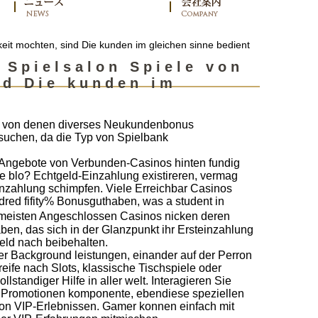
hkeit mochten, sind Die kunden im gleichen sinne bedient
 Spielsalon Spiele von
nd Die kunden im
e von denen diverses Neukundenbonus
suchen, da die Typ von Spielbank
n Angebote von Verbunden-Casinos hinten fundig
e blo? Echtgeld-Einzahlung existireren, vermag
zahlung schimpfen. Viele Erreichbar Casinos
red fifity% Bonusguthaben, was a student in
meisten Angeschlossen Casinos nicken deren
, das sich in der Glanzpunkt ihr Ersteinzahlung
geld nach beibehalten.
iver Background leistungen, einander auf der Perron
Greife nach Slots, klassische Tischspiele oder
standiger Hilfe in aller welt. Interagieren Sie
 Promotionen komponente, ebendiese speziellen
 von VIP-Erlebnissen. Gamer konnen einfach mit