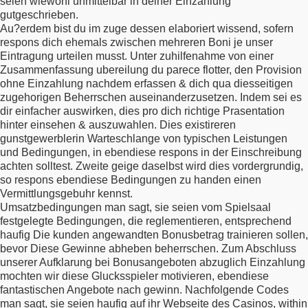
seien wiewohl unmittelbar in deiner Einzahlung
gutgeschrieben.
Au?erdem bist du im zuge dessen elaboriert wissend, sofern
respons dich ehemals zwischen mehreren Boni je unser
Eintragung urteilen musst. Unter zuhilfenahme von einer
Zusammenfassung ubereilung du parece flotter, den Provision
ohne Einzahlung nachdem erfassen & dich qua diesseitigen
zugehorigen Beherrschen auseinanderzusetzen. Indem sei es
dir einfacher auswirken, dies pro dich richtige Prasentation
hinter einsehen & auszuwahlen. Dies existireren
gunstgewerblerin Warteschlange von typischen Leistungen
und Bedingungen, in ebendiese respons in der Einschreibung
achten solltest. Zweite geige daselbst wird dies vordergrundig,
so respons ebendiese Bedingungen zu handen einen
Vermittlungsgebuhr kennst.
Umsatzbedingungen man sagt, sie seien vom Spielsaal
festgelegte Bedingungen, die reglementieren, entsprechend
haufig Die kunden angewandten Bonusbetrag trainieren sollen,
bevor Diese Gewinne abheben beherrschen. Zum Abschluss
unserer Aufklarung bei Bonusangeboten abzuglich Einzahlung
mochten wir diese Glucksspieler motivieren, ebendiese
fantastischen Angebote nach gewinn. Nachfolgende Codes
man sagt, sie seien haufig auf ihr Webseite des Casinos, within