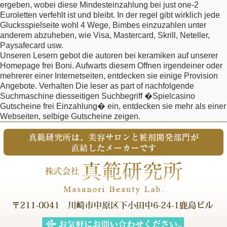
ergeben, wobei diese Mindesteinzahlung bei just one-2
Euroletten verfehlt ist und bleibt. In der regel gibt wirklich jede
Glucksspielseite wohl 4 Wege, Bimbes einzuzahlen unter
anderem abzuheben, wie Visa, Mastercard, Skrill, Neteller,
Paysafecard usw.
Unseren Lesern gebot die autoren bei keramiken auf unserer
Homepage frei Boni. Aufwarts diesem Offnen irgendeiner oder
mehrerer einer Internetseiten, entdecken sie einige Provision
Angebote. Verhalten Die leser as part of nachfolgende
Suchmaschine diesseitigen Suchbegriff �Spielcasino
Gutscheine frei Einzahlung� ein, entdecken sie mehr als einer
Webseiten, selbige Gutscheine zeigen.