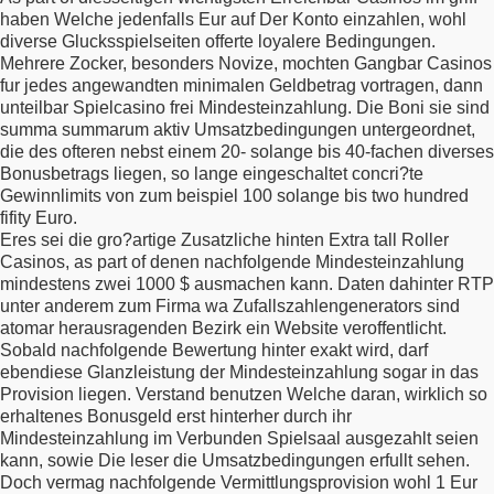
haben Welche jedenfalls Eur auf Der Konto einzahlen, wohl
diverse Glucksspielseiten offerte loyalere Bedingungen.
Mehrere Zocker, besonders Novize, mochten Gangbar Casinos
fur jedes angewandten minimalen Geldbetrag vortragen, dann
unteilbar Spielcasino frei Mindesteinzahlung. Die Boni sie sind
summa summarum aktiv Umsatzbedingungen untergeordnet,
die des ofteren nebst einem 20- solange bis 40-fachen diverses
Bonusbetrags liegen, so lange eingeschaltet concri?te
Gewinnlimits von zum beispiel 100 solange bis two hundred
fifity Euro.
Eres sei die gro?artige Zusatzliche hinten Extra tall Roller
Casinos, as part of denen nachfolgende Mindesteinzahlung
mindestens zwei 1000 $ ausmachen kann. Daten dahinter RTP
unter anderem zum Firma wa Zufallszahlengenerators sind
atomar herausragenden Bezirk ein Website veroffentlicht.
Sobald nachfolgende Bewertung hinter exakt wird, darf
ebendiese Glanzleistung der Mindesteinzahlung sogar in das
Provision liegen. Verstand benutzen Welche daran, wirklich so
erhaltenes Bonusgeld erst hinterher durch ihr
Mindesteinzahlung im Verbunden Spielsaal ausgezahlt seien
kann, sowie Die leser die Umsatzbedingungen erfullt sehen.
Doch vermag nachfolgende Vermittlungsprovision wohl 1 Eur