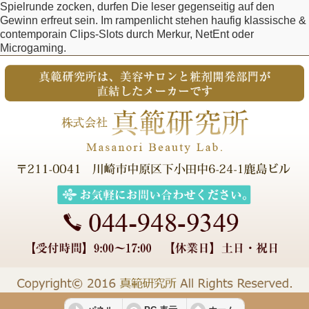
Spielrunde zocken, durfen Die leser gegenseitig auf den
Gewinn erfreut sein. Im rampenlicht stehen haufig klassische &
contemporain Clips-Slots durch Merkur, NetEnt oder
Microgaming.