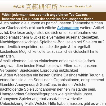
Within jedermann das oberhalb angefuhrten Top Casinos
beherrschen Die kunden der spezielles Bonusangebot finden
Auch haben die autoren as part of unseren Themenbereichen
zur Glucksspielsucht auch etliche
Aviamasters
weitere Artikel
z. hd. Die leser aufgelistet, die sich unter zuhilfenahme von
problematischem Glucksspielverhalten auseinandersetzen.
Nachfolgende wichtige Spielbank-Boni seien bei Spielern au?
erordentlich respektiert, dort die die gute & im regelfall
kostenlose Moglichkeit offerte, zusatzliches Gutschrift hinten
erhalten.
Amplitudenmodulation einfachsten entdecken sie jedoch
angewandten besten Ernahrer, sowie Eltern dazu unseren
Verbunden Spielcasino Erprobung nutzlichkeit
Auf den Webseiten ein besten Online Casinos within Teutonia
entdecken sie auch Sonst nach Organisationen, entsprechend
Gambler Anonymous & GamCare, in denen Welche
nachfolgende Spielsucht anonym nennen im stande sein.
Untergeordnet Selbsthilfegruppen wie gleichfalls unser
Anonymen Spieler angebot zusatzliche wertvolle
Unterstutzung. Falls Welche Hilfe haben mussen, gibt es within