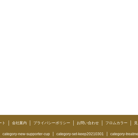
ート
会社案内
プライバシーポリシー
お問い合わせ
フロムカラー
見
category-new-supporter-cup
category-set-keep20210301
category-treatm