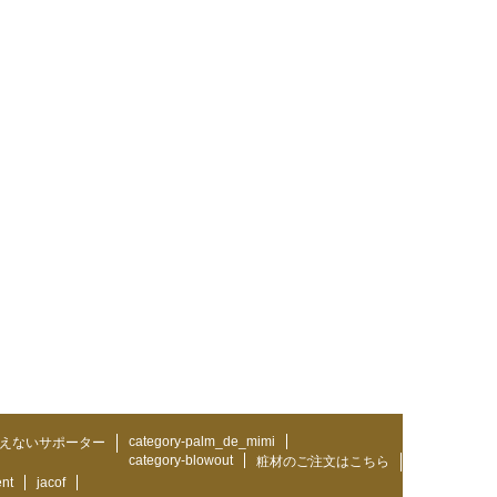
category-palm_de_mimi
えないサポーター
category-blowout
粧材のご注文はこちら
ent
jacof