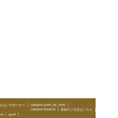
category-palm_de_mimi
えないサポーター
category-blowout
粧材のご注文はこちら
ent
jacof