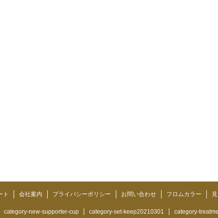
ート
会社案内
プライバシーポリシー
お問い合わせ
フロムカラー
見
category-new-supporter-cup
category-set-keep20210301
category-treatm