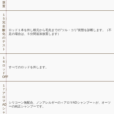
放
置
１
５）
完
全
酸
ロッド１本を外し根元から毛先までの”ツル・コリ”状態を診断します。（不
化
足の場合は、５分間追加放置します）
の
テ
ス
ト
１
６）
ロ
すべてのロッドを外します。
ッ
ド
OFF
１
７）
ア
ロ
マ
シリコーン無配合、ノンアレルギーの＜アロマADシャンプー＞が、オーツ
AD
ーの純正シャンプーです。
シ
ャ