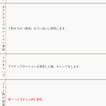
９）
ア
ク
テ
ィ
ブ
ロ
１剤６０cc（単品）をていねいに塗布します。
ー
シ
ョ
ン
塗
布
１
０）
キ
アクティブローションを塗布した後、キャップをします。
ャ
ッ
プ
１
１）
１
剤
の
表ーⅠの【タイム表】参照。
放
置