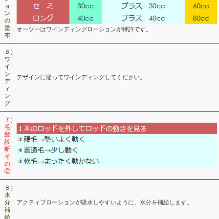
ョ
ン
の
塗
オーツーはワインディングローションが特許です。
布
６）
ワ
イ
ン
デザインに従ってワインディングしてください。
デ
ィ
ン
グ
７）
毛
髪
診
断
そ
の
②
８）
水
分
アクティブローションが吸水しやすいように、水分を補給します。
補
給