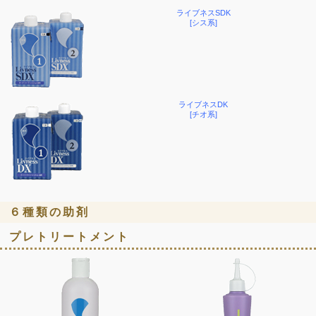
ライブネスSDK
[シス系]
ライブネスDK
[チオ系]
６種類の助剤
プレトリートメント