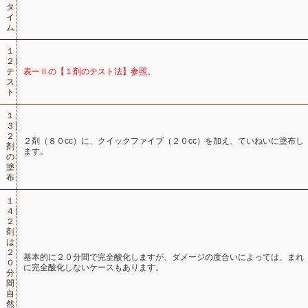
タ
イ
ム
１
２）
テ
表ーⅡの【１剤のテスト法】参照。
ス
ト
１
３）
２
２剤（８０cc）に、クイックファイブ（２０cc）を加え、ていねいに塗布し
剤
ます。
の
塗
布
１
４）
２
剤
は
２
基本的に２０分間で完全酸化しますが、ダメージの度合いによっては、まれ
０
に完全酸化しないケースもあります。
分
間
自
然