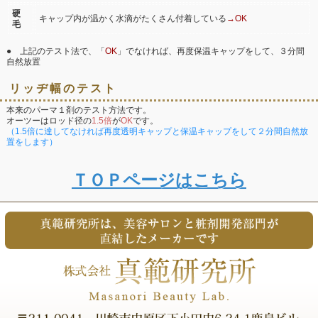
硬
キャップ内が温かく水滴がたくさん付着している
→OK
毛
● 上記のテスト法で、「
OK
」でなければ、再度保温キャップをして、３分間
自然放置
リッヂ幅のテスト
本来のパーマ１剤のテスト方法です。
オーツーはロッド径の
1.5倍
が
OK
です。
（1.5倍に達してなければ再度透明キャップと保温キャップをして２分間自然放
置をします）
ＴＯＰページはこちら