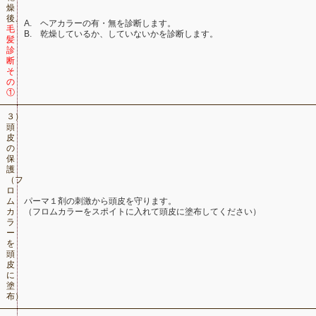
燥
後、
A. ヘアカラーの有・無を診断します。
毛
B. 乾燥しているか、していないかを診断します。
髪
診
断
そ
の
①
３）
頭
皮
の
保
護
（フ
ロ
ム
パーマ１剤の刺激から頭皮を守ります。
カ
（フロムカラーをスポイトに入れて頭皮に塗布してください）
ラ
ー
を
頭
皮
に
塗
布）