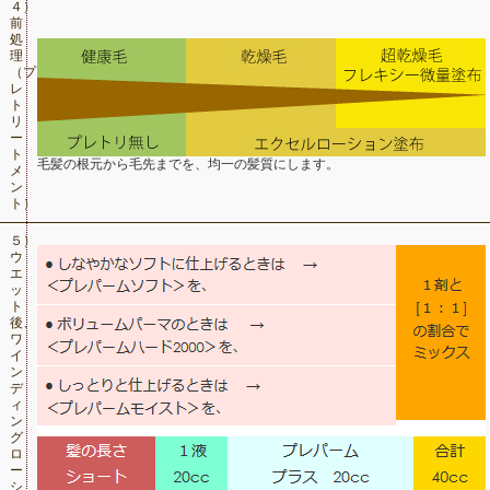
４）
前
処
理
（プ
レ
ト
リ
ー
ト
毛髪の根元から毛先までを、均一の髪質にします。
メ
ン
ト）
５）
ウ
エ
ッ
ト
後、
ワ
イ
ン
デ
ィ
ン
グ
ロ
ー
シ