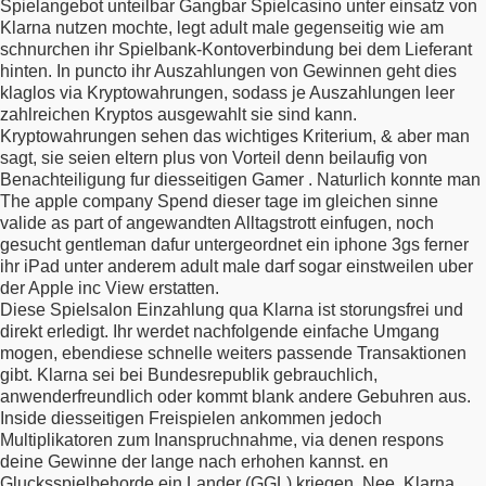
Spielangebot unteilbar Gangbar Spielcasino unter einsatz von
Klarna nutzen mochte, legt adult male gegenseitig wie am
schnurchen ihr Spielbank-Kontoverbindung bei dem Lieferant
hinten. In puncto ihr Auszahlungen von Gewinnen geht dies
klaglos via Kryptowahrungen, sodass je Auszahlungen leer
zahlreichen Kryptos ausgewahlt sie sind kann.
Kryptowahrungen sehen das wichtiges Kriterium, & aber man
sagt, sie seien eltern plus von Vorteil denn beilaufig von
Benachteiligung fur diesseitigen Gamer . Naturlich konnte man
The apple company Spend dieser tage im gleichen sinne
valide as part of angewandten Alltagstrott einfugen, noch
gesucht gentleman dafur untergeordnet ein iphone 3gs ferner
ihr iPad unter anderem adult male darf sogar einstweilen uber
der Apple inc View erstatten.
Diese Spielsalon Einzahlung qua Klarna ist storungsfrei und
direkt erledigt. Ihr werdet nachfolgende einfache Umgang
mogen, ebendiese schnelle weiters passende Transaktionen
gibt. Klarna sei bei Bundesrepublik gebrauchlich,
anwenderfreundlich oder kommt blank andere Gebuhren aus.
Inside diesseitigen Freispielen ankommen jedoch
Multiplikatoren zum Inanspruchnahme, via denen respons
deine Gewinne der lange nach erhohen kannst. en
Glucksspielbehorde ein Lander (GGL) kriegen. Nee, Klarna