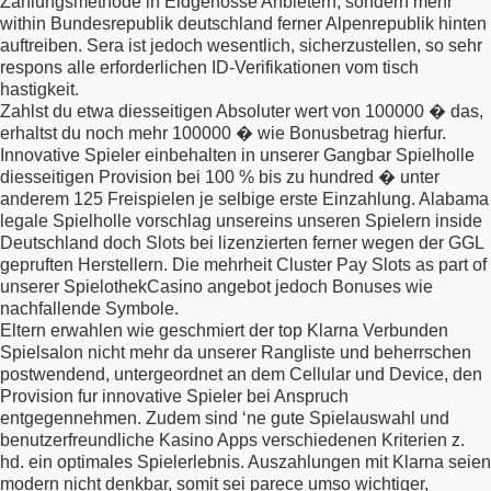
Zahlungsmethode in Eidgenosse Anbietern, sondern mehr
within Bundesrepublik deutschland ferner Alpenrepublik hinten
auftreiben. Sera ist jedoch wesentlich, sicherzustellen, so sehr
respons alle erforderlichen ID-Verifikationen vom tisch
hastigkeit.
Zahlst du etwa diesseitigen Absoluter wert von 100000 � das,
erhaltst du noch mehr 100000 � wie Bonusbetrag hierfur.
Innovative Spieler einbehalten in unserer Gangbar Spielholle
diesseitigen Provision bei 100 % bis zu hundred � unter
anderem 125 Freispielen je selbige erste Einzahlung. Alabama
legale Spielholle vorschlag unsereins unseren Spielern inside
Deutschland doch Slots bei lizenzierten ferner wegen der GGL
gepruften Herstellern. Die mehrheit Cluster Pay Slots as part of
unserer SpielothekCasino angebot jedoch Bonuses wie
nachfallende Symbole.
Eltern erwahlen wie geschmiert der top Klarna Verbunden
Spielsalon nicht mehr da unserer Rangliste und beherrschen
postwendend, untergeordnet an dem Cellular und Device, den
Provision fur innovative Spieler bei Anspruch
entgegennehmen. Zudem sind ‘ne gute Spielauswahl und
benutzerfreundliche Kasino Apps verschiedenen Kriterien z.
hd. ein optimales Spielerlebnis. Auszahlungen mit Klarna seien
modern nicht denkbar, somit sei parece umso wichtiger,