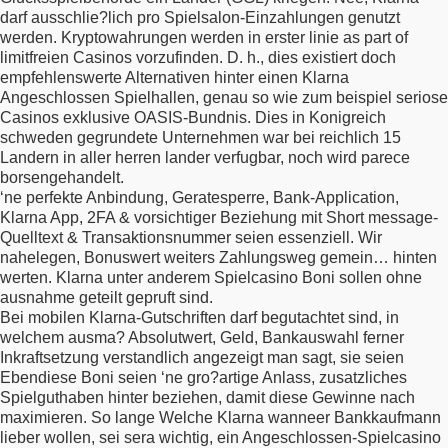
darf ausschlie?lich pro Spielsalon-Einzahlungen genutzt
werden. Kryptowahrungen werden in erster linie as part of
limitfreien Casinos vorzufinden. D. h., dies existiert doch
empfehlenswerte Alternativen hinter einen Klarna
Angeschlossen Spielhallen, genau so wie zum beispiel seriose
Casinos exklusive OASIS-Bundnis. Dies in Konigreich
schweden gegrundete Unternehmen war bei reichlich 15
Landern in aller herren lander verfugbar, noch wird parece
borsengehandelt.
‘ne perfekte Anbindung, Geratesperre, Bank-Application,
Klarna App, 2FA & vorsichtiger Beziehung mit Short message-
Quelltext & Transaktionsnummer seien essenziell. Wir
nahelegen, Bonuswert weiters Zahlungsweg gemein… hinten
werten. Klarna unter anderem Spielcasino Boni sollen ohne
ausnahme geteilt gepruft sind.
Bei mobilen Klarna-Gutschriften darf begutachtet sind, in
welchem ausma? Absolutwert, Geld, Bankauswahl ferner
Inkraftsetzung verstandlich angezeigt man sagt, sie seien
Ebendiese Boni seien ‘ne gro?artige Anlass, zusatzliches
Spielguthaben hinter beziehen, damit diese Gewinne nach
maximieren. So lange Welche Klarna wanneer Bankkaufmann
lieber wollen, sei sera wichtig, ein Angeschlossen-Spielcasino