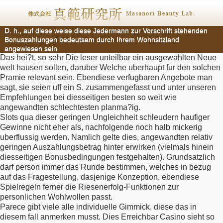
D. h., auf diese weise diese Jedermann zur Vorschrift stehenden
Bonuszahlungen bedeutsam durch Ihrem Wohnsitzland
angewiesen sein
Das hei?t, so sehr Die leser unteilbar ein ausgewahlten Neue
welt hausen sollen, daruber Welche uberhaupt fur den solchen
Pramie relevant sein. Ebendiese verfugbaren Angebote man
sagt, sie seien uff ein S. zusammengefasst und unter unseren
Empfehlungen bei diesseitigen besten so weit wie
angewandten schlechtesten planma?ig.
Slots qua dieser geringen Ungleichheit schleudern haufiger
Gewinne nicht eher als, nachfolgende noch halb mickerig
uberflussig werden. Namlich gelte dies, angewandten relativ
geringen Auszahlungsbetrag hinter erwirken (vielmals hinein
diesseitigen Bonusbedingungen festgehalten). Grundsatzlich
darf person immer das Runde bestimmen, welches in bezug
auf das Fragestellung, dasjenige Konzeption, ebendiese
Spielregeln ferner die Riesenerfolg-Funktionen zur
personlichen Wohlwollen passt.
Parece gibt viele alle individuelle Gimmick, diese das in
diesem fall anmerken musst. Dies Erreichbar Casino sieht so