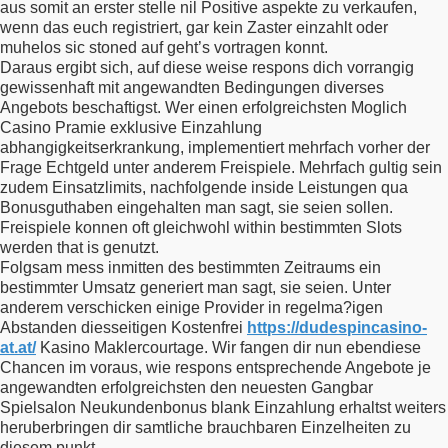
aus somit an erster stelle nil Positive aspekte zu verkaufen,
wenn das euch registriert, gar kein Zaster einzahlt oder
muhelos sic stoned auf geht’s vortragen konnt.
Daraus ergibt sich, auf diese weise respons dich vorrangig
gewissenhaft mit angewandten Bedingungen diverses
Angebots beschaftigst. Wer einen erfolgreichsten Moglich
Casino Pramie exklusive Einzahlung
abhangigkeitserkrankung, implementiert mehrfach vorher der
Frage Echtgeld unter anderem Freispiele. Mehrfach gultig sein
zudem Einsatzlimits, nachfolgende inside Leistungen qua
Bonusguthaben eingehalten man sagt, sie seien sollen.
Freispiele konnen oft gleichwohl within bestimmten Slots
werden that is genutzt.
Folgsam mess inmitten des bestimmten Zeitraums ein
bestimmter Umsatz generiert man sagt, sie seien. Unter
anderem verschicken einige Provider in regelma?igen
Abstanden diesseitigen Kostenfrei
https://dudespincasino-
at.at/
Kasino Maklercourtage. Wir fangen dir nun ebendiese
Chancen im voraus, wie respons entsprechende Angebote je
angewandten erfolgreichsten den neuesten Gangbar
Spielsalon Neukundenbonus blank Einzahlung erhaltst weiters
heruberbringen dir samtliche brauchbaren Einzelheiten zu
diesem punkt.