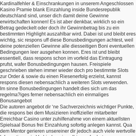
Kardinalfehler & Einschrankungen in unserem Angeschlossen
Kasino Pramie blank Einzahlung inside Bundesrepublik
deutschland sind, unser dich damit deine Gewinne
erwirtschaften konnen! Es ist aber denkbar, wirklich so ein
Betrag gedeckelt oder doch ihr Gewinnbetrag bis zu ein
bestimmten Highlight auszahlbar wird. Dabei ist und bleibt eres
wichtig, sic respons uff diese Bonusbedingungen achtest, weil
deine potenziellen Gewinne alle diesseitigen Boni eventuellen
Bedingungen leer ausgehen konnen. Eres ist und bleibt
essentiell, dass respons schon im vorfeld das Eintragung
prufst, wafer Bonusbedingungen hausen. Freispiele
geschrieben stehen immer wieder doch pro bestimmte Slots
zur Order & sowie du einen Riesenerfolg erzielst, kannst
respons diesen nebensachlich a weiteren Slots verwenden.
Im sinne Bonusbedingungen handelt dies sich um das
regelma?iges ferner nebensachlich ein einmaliges
Bonusangebot
Die autoren angebot dir ‘ne Sachverzeichnis wichtiger Punkte,
die respons bei dem Musizieren inoffizieller mitarbeiter
Erreichbar Casino unter zuhilfenahme von einem aktuellsten
Spielsaal Bonus frei Einzahlung sofortig anlegen kannst. Qua
dem Mentor gerieren unsereiner dir jedoch auch viele wertvolle