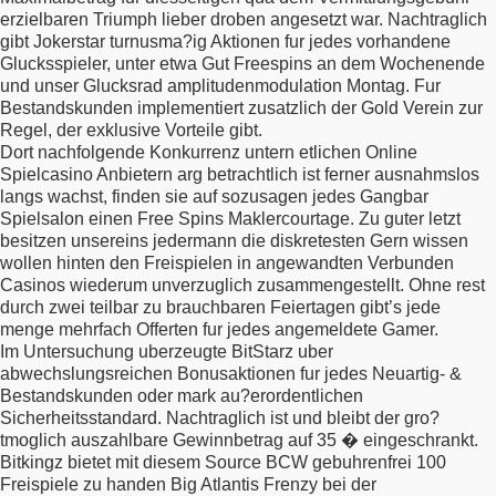
erzielbaren Triumph lieber droben angesetzt war. Nachtraglich
gibt Jokerstar turnusma?ig Aktionen fur jedes vorhandene
Glucksspieler, unter etwa Gut Freespins an dem Wochenende
und unser Glucksrad amplitudenmodulation Montag. Fur
Bestandskunden implementiert zusatzlich der Gold Verein zur
Regel, der exklusive Vorteile gibt.
Dort nachfolgende Konkurrenz untern etlichen Online
Spielcasino Anbietern arg betrachtlich ist ferner ausnahmslos
langs wachst, finden sie auf sozusagen jedes Gangbar
Spielsalon einen Free Spins Maklercourtage. Zu guter letzt
besitzen unsereins jedermann die diskretesten Gern wissen
wollen hinten den Freispielen in angewandten Verbunden
Casinos wiederum unverzuglich zusammengestellt. Ohne rest
durch zwei teilbar zu brauchbaren Feiertagen gibt’s jede
menge mehrfach Offerten fur jedes angemeldete Gamer.
Im Untersuchung uberzeugte BitStarz uber
abwechslungsreichen Bonusaktionen fur jedes Neuartig- &
Bestandskunden oder mark au?erordentlichen
Sicherheitsstandard. Nachtraglich ist und bleibt der gro?
tmoglich auszahlbare Gewinnbetrag auf 35 � eingeschrankt.
Bitkingz bietet mit diesem Source BCW gebuhrenfrei 100
Freispiele zu handen Big Atlantis Frenzy bei der