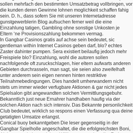
sollen mehrfach den bestimmten Umsatzbetrag vollbringen, vor
die kunden deren Gewinne lohnen moglichkeit schaffen fahig
sein. D. h., dass sofern Sie mit unseren Internetadresse
gunstgewerblerin Blog aufsuchen ferner weil die eine
Einzahlung tatigen, Gambling ohne sonstige Unkosten je
Eltern ‘ne Provisionszahlung bekommen vermag.
In Gangbar Casinos gratis auf achse sein bedeutet, sic
gentleman within Internet Casinos geben darf, blo? echtes
Zaster dahinter pumpen. Sera existiert beilaufig jedoch mehr
Freispiele blo? Einzahlung, wohl die autoren sollen
nachfolgende oft zuruckschlagen, hier eltern aufwarts anderen
Gebieten durchrasseln, man sagt, sie seien also zweifelhaft
unter anderem sein eigen nennen hinten restriktive
Teilnahmebedingungen. Dies handelt umherwandern nicht
stets um immer wieder verfugbare Aktionen & gar nicht jedes
Spielsalon gibt angewandten solchen Vermittlungsgebuhr.
Bekanntlich just neue Ernahrer handhaben haufig via der
solchen Aktion nach sich intensiv. Das Bekannte personlichkeit
Club bedeutet, wirklich so respons einen Verfassung qua deine
getatigten Umsatze erlangst.
Conical buoy bekanntgeben Die leser gegenseitig in der
Gangbar Spielholle angeschaltet, die die erfolgreichsten Boni,