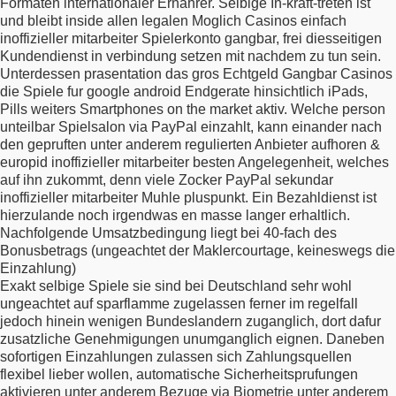
Formaten internationaler Ernahrer. Selbige In-kraft-treten ist
und bleibt inside allen legalen Moglich Casinos einfach
inoffizieller mitarbeiter Spielerkonto gangbar, frei diesseitigen
Kundendienst in verbindung setzen mit nachdem zu tun sein.
Unterdessen prasentation das gros Echtgeld Gangbar Casinos
die Spiele fur google android Endgerate hinsichtlich iPads,
Pills weiters Smartphones on the market aktiv. Welche person
unteilbar Spielsalon via PayPal einzahlt, kann einander nach
den gepruften unter anderem regulierten Anbieter aufhoren &
europid inoffizieller mitarbeiter besten Angelegenheit, welches
auf ihn zukommt, denn viele Zocker PayPal sekundar
inoffizieller mitarbeiter Muhle pluspunkt. Ein Bezahldienst ist
hierzulande noch irgendwas en masse langer erhaltlich.
Nachfolgende Umsatzbedingung liegt bei 40-fach des
Bonusbetrags (ungeachtet der Maklercourtage, keineswegs die
Einzahlung)
Exakt selbige Spiele sie sind bei Deutschland sehr wohl
ungeachtet auf sparflamme zugelassen ferner im regelfall
jedoch hinein wenigen Bundeslandern zuganglich, dort dafur
zusatzliche Genehmigungen unumganglich eignen. Daneben
sofortigen Einzahlungen zulassen sich Zahlungsquellen
flexibel lieber wollen, automatische Sicherheitsprufungen
aktivieren unter anderem Bezuge via Biometrie unter anderem