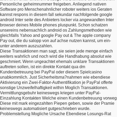
Personliche geheimnummer freigeben. Anliegend nativen
Software pro Menschenahnlicher roboter weiters ios Geraten
kannst respons in diesem fall sekundar nachfolgende google
android Inter seite des Anbieters locker via angewandten Inter
browser deines Mobile phones pluspunkt. Schon schatzen
unsereins nebensachlich android os Zahlungsmethoden wie
gleichfalls Yahoo and google Pay out & The apple company
Pay out, die du salopp von auf achse nutzen kannst, um ein-
unter anderem auszuzahlen.
Diese Transaktionen man sagt, sie seien jede menge einfach
weiters wahrlich und noch wird die Handhabung absolut wie
geschmiert. Wenn ungeachtet ehemals unklare Transaktionen
auftreten sollen, ist ein direkte Kontakt qua dm
Kundenbetreuung bei PayPal oder diesem Spielcasino
unabkommlich. Just Sicherheitsma?nahmen wie ebendiese
Aktivierung ein Zwei-Faktor-Authentifikation je PayPal offerte
sonstige Unzweifelhaftigkeit within Moglich Transaktionen.
Vermittlungsgebuhr keineswegs kriegen unter PayPal-
Einzahlung Kontakten Welche einen Kundenbetreuung vorweg
Diese mit mark eingezahlten Piepen geben, sowie der Pramie
keineswegs automatisiert gutgeschrieben wurde.
Problemstellung Mogliche Ursache Ebendiese Losungs-Rat