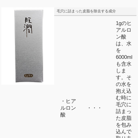
毛穴に詰まった皮脂を除去する成分
1gのヒ
アルロ
ン酸
は、水
を
6000ml
も含水
しま
す。そ
の水を
抱え込
む時に
・ヒア
毛穴に
ルロン
・・・
詰まっ
酸
た皮脂
を包み
込んで