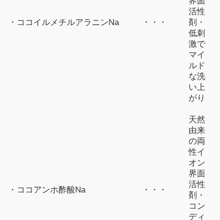
界面
活性
・ココイルメチルアラニンNa
・・・
剤・
低刺
激で
マイ
ルド
な洗
い上
がり
天然
由来
の両
性イ
オン
界面
活性
・ココアンホ酢酸Na
・・・
剤・
コン
ディ