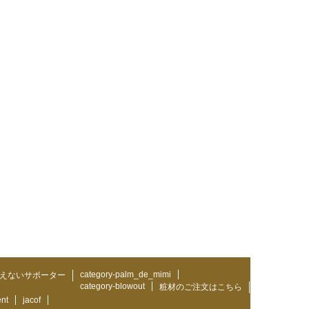
category-palm_de_mimi
えないサポーター
category-blowout
粧材のご注文はこちら
ent
jacof