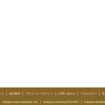
ート
会社案内
プライバシーポリシー
お問い合わせ
フロムカラー
見
category-new-supporter-cup
category-set-keep20210301
category-treatm