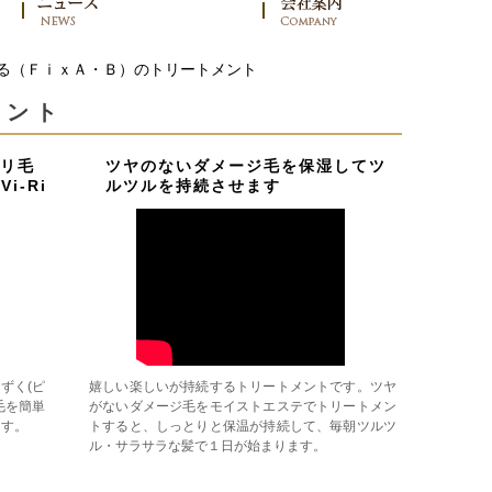
る（ＦｉｘＡ・Ｂ）のトリートメント
メント
リ毛
ツヤのないダメージ毛を保湿してツ
i-Ri
ルツルを持続させます
しずく(ピ
嬉しい楽しいが持続するトリートメントです。ツヤ
毛を簡単
がないダメージ毛をモイストエステでトリートメン
ます。
トすると、しっとりと保温が持続して、毎朝ツルツ
ル・サラサラな髪で１日が始まります。