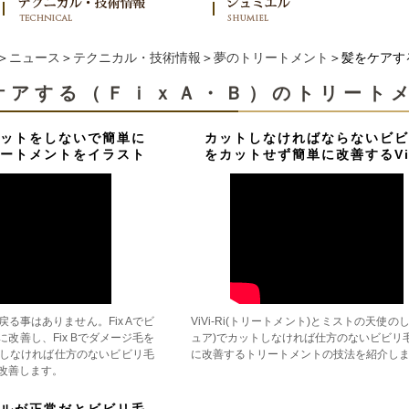
＞
ニュース
＞
テクニカル・技術情報
＞
夢のトリートメント
＞髪をケアす
ケアする（ＦｉｘＡ・Ｂ）のトリート
ットをしないで簡単に
カットしなければならないビビ
ートメントをイラスト
をカットせず簡単に改善するViV
る事はありません。Fix Aでビ
ViVi-Ri(トリートメント)とミストの天使の
改善し、Fix Bでダメージ毛を
ュア)でカットしなければ仕方のないビビリ
しなければ仕方のないビビリ毛
に改善するトリートメントの技法を紹介し
改善します。