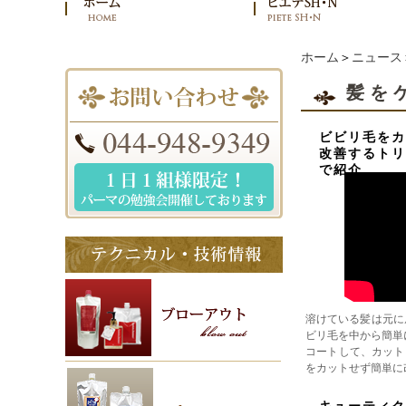
ホーム
＞
ニュース
髪を
ビビリ毛をカ
改善するトリ
で紹介
溶けている髪は元に戻
ビリ毛を中から簡単に
コートして、カット
をカットせず簡単に