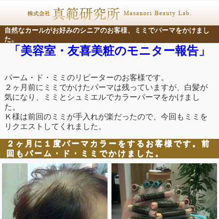
自然なカールがお好みのシニアのお客様、ミミでパーマをかけまし
た。
「美容室・友喜美粧のモニター報告」
パーム・ド・ミミのリピーターのお客様です。
２ヶ月前にミミでかけたパーマは残っていますが、白髪が
気になり、ミミとシュミエルでカラーパーマをかけまし
た。
Ｋ様は前回のミミが手入れが楽だったので、今回もミミを
リクエストしてくれました。
２ヶ月に１度パーマカラーをするお客様です。前
回もパーム・ド・ミミでかけました。